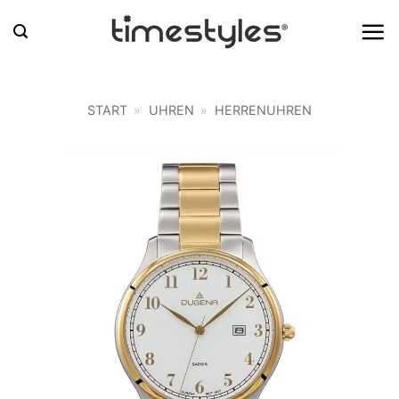
Zum
Inhalt
springen
START
»
UHREN
»
HERRENUHREN