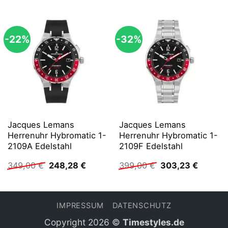
-22%
-32%
Jacques Lemans
Jacques Lemans
Herrenuhr Hybromatic 1-
Herrenuhr Hybromatic 1-
2109A Edelstahl
2109F Edelstahl
Ursprünglicher
Aktueller
Ursprünglicher
Aktuell
349,00
€
248,28
€
399,00
€
303,23
€
Preis
Preis
Preis
Preis
war:
ist:
war:
ist:
349,00 €
248,28 €.
399,00 €
303,23 
IMPRESSUM
DATENSCHUTZ
Copyright 2026 ©
Timestyles.de