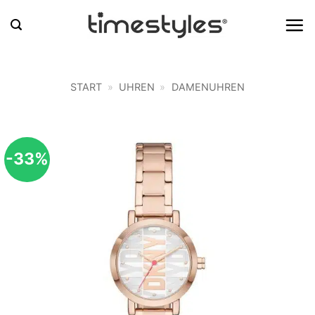
Zum
Inhalt
springen
START
»
UHREN
»
DAMENUHREN
-33%