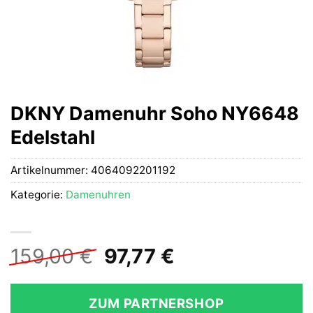
DKNY Damenuhr Soho NY6648
Edelstahl
Artikelnummer:
4064092201192
Kategorie:
Damenuhren
Ursprünglicher
Aktueller
159,00
€
97,77
€
Preis
Preis
war:
ist:
ZUM PARTNERSHOP