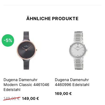
ÄHNLICHE PRODUKTE
-5%
Dugena Damenuhr
Dugena Damenuhr
Modern Classic 4461046
4460996 Edelstahl
Edelstahl
169,00
€
Ursprünglicher
Aktueller
149,00
€
149,00
€
Preis
Preis