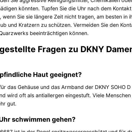
den Sie aggressive Reinigungsmittel, Chemikalien oder
digen könnten. Tupfen Sie die Uhr nach dem Kontakt m
 wenn Sie sie längere Zeit nicht tragen, am besten in
taub und Kratzern zu schützen. Vermeiden Sie den Kont
Quarzwerks beeinträchtigen können.
g gestellte Fragen zu DKNY Da
mpfindliche Haut geeignet?
er für das Gehäuse und das Armband der DKNY SOHO D 
nd wird oft als antiallergen eingestuft. Viele Menschen
hr gut.
r Uhr schwimmen gehen?
7 ist in der Regel spritzwassergeschützt und für den