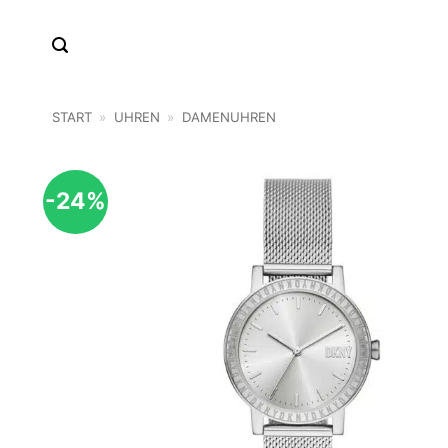
Zum
Inhalt
springen
START
»
UHREN
»
DAMENUHREN
-24%