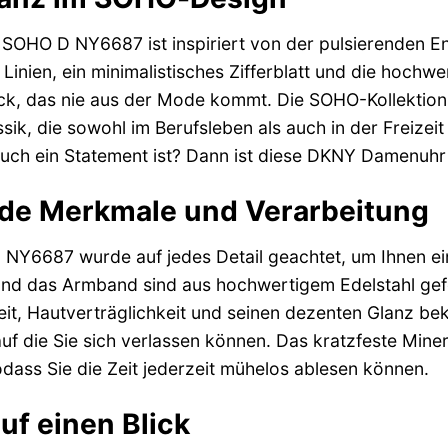
SOHO D NY6687 ist inspiriert von der pulsierenden E
 Linien, ein minimalistisches Zifferblatt und die hochw
k, das nie aus der Mode kommt. Die SOHO-Kollektion
ssik, die sowohl im Berufsleben als auch in der Freizei
auch ein Statement ist? Dann ist diese DKNY Damenuhr 
de Merkmale und Verarbeitung
Y6687 wurde auf jedes Detail geachtet, um Ihnen ein 
nd das Armband sind aus hochwertigem Edelstahl gefer
it, Hautverträglichkeit und seinen dezenten Glanz bek
f die Sie sich verlassen können. Das kratzfeste Minera
odass Sie die Zeit jederzeit mühelos ablesen können.
auf einen Blick