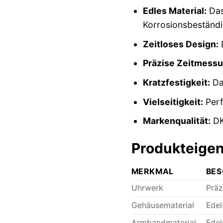
Edles Material:
Das
Korrosionsbeständi
Zeitloses Design:
D
Präzise Zeitmessu
Kratzfestigkeit:
Das
Vielseitigkeit:
Perf
Markenqualität:
DK
Produkteigen
MERKMAL
BES
Uhrwerk
Präz
Gehäusematerial
Edel
Armbandmaterial
Edel