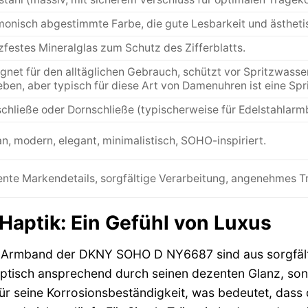
onisch abgestimmte Farbe, die gute Lesbarkeit und ästhet
zfestes Mineralglas zum Schutz des Zifferblatts.
gnet für den alltäglichen Gebrauch, schützt vor Spritzwasser
ben, aber typisch für diese Art von Damenuhren ist eine Spr
schließe oder Dornschließe (typischerweise für Edelstahlarmb
n, modern, elegant, minimalistisch, SOHO-inspiriert.
nte Markendetails, sorgfältige Verarbeitung, angenehmes T
Haptik: Ein Gefühl von Luxus
Armband der DKNY SOHO D NY6687 sind aus sorgfältig
r optisch ansprechend durch seinen dezenten Glanz, so
 für seine Korrosionsbeständigkeit, was bedeutet, dass