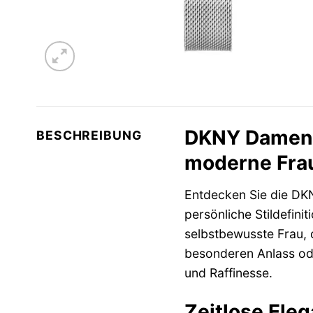
DKNY Damenuh
BESCHREIBUNG
moderne Fra
Entdecken Sie die D
persönliche Stildefinit
selbstbewusste Frau, d
besonderen Anlass ode
und Raffinesse.
Zeitlose Ele