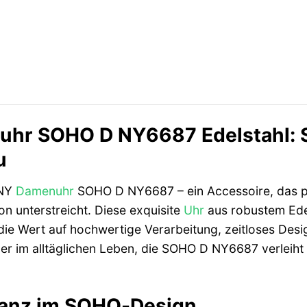
r SOHO D NY6687 Edelstahl: Sti
u
KNY
Damenuhr
SOHO D NY6687 – ein Accessoire, das per
ion unterstreicht. Diese exquisite
Uhr
aus robustem Edel
ie Wert auf hochwertige Verarbeitung, zeitloses Desig
r im alltäglichen Leben, die SOHO D NY6687 verleiht I
ganz im SOHO-Design