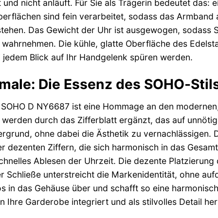
und nicht anläuft. Für Sie als Trägerin bedeutet das: e
 Oberflächen sind fein verarbeitet, sodass das Armband
tehen. Das Gewicht der Uhr ist ausgewogen, sodass Si
wahrnehmen. Die kühle, glatte Oberfläche des Edelstah
ei jedem Blick auf Ihr Handgelenk spüren werden.
ale: Die Essenz des SOHO-Stil
SOHO D NY6687 ist eine Hommage an den modernen, u
erden durch das Zifferblatt ergänzt, das auf unnötige
ergrund, ohne dabei die Ästhetik zu vernachlässigen. Die
r dezenten Ziffern, die sich harmonisch in das Gesamtb
chnelles Ablesen der Uhrzeit. Die dezente Platzierun
 Schließe unterstreicht die Markenidentität, ohne aufd
os in das Gehäuse über und schafft so eine harmonische
n Ihre Garderobe integriert und als stilvolles Detail he