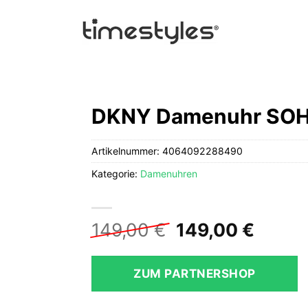
DKNY Damenuhr SOHO
Artikelnummer:
4064092288490
Kategorie:
Damenuhren
Ursprüngliche
Aktuel
149,00
€
149,00
€
Preis
Preis
war:
ist:
ZUM PARTNERSHOP
149,00 €
149,0