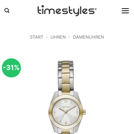
Zum
Inhalt
springen
START
»
UHREN
»
DAMENUHREN
-31%