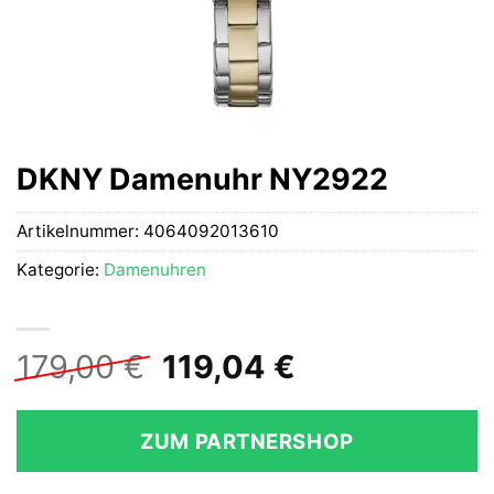
DKNY Damenuhr NY2922
Artikelnummer:
4064092013610
Kategorie:
Damenuhren
Ursprünglicher
Aktueller
179,00
€
119,04
€
Preis
Preis
war:
ist:
ZUM PARTNERSHOP
179,00 €
119,04 €.