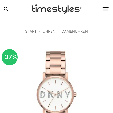
Zum
Inhalt
springen
START
»
UHREN
»
DAMENUHREN
-37%