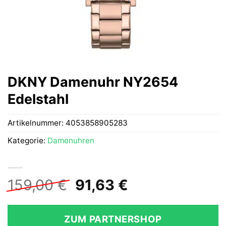
DKNY Damenuhr NY2654
Edelstahl
Artikelnummer:
4053858905283
Kategorie:
Damenuhren
Ursprünglicher
Aktueller
159,00
€
91,63
€
Preis
Preis
war:
ist:
ZUM PARTNERSHOP