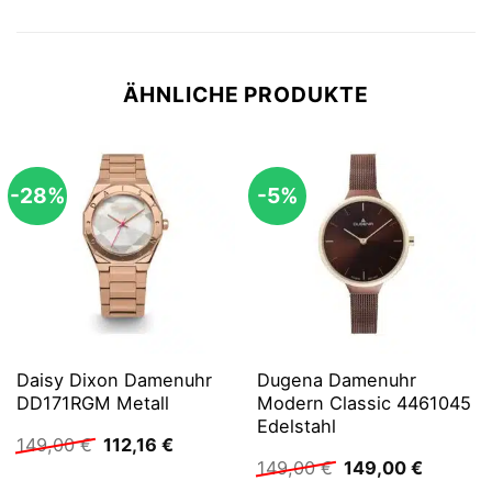
ÄHNLICHE PRODUKTE
-28%
-5%
Daisy Dixon Damenuhr
Dugena Damenuhr
DD171RGM Metall
Modern Classic 4461045
Edelstahl
Ursprünglicher
Aktueller
149,00
€
112,16
€
Preis
Preis
Ursprünglicher
Aktuelle
149,00
€
149,00
€
war:
ist:
Preis
Preis