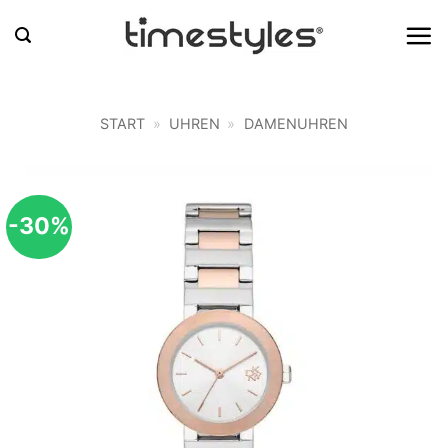
Zum
Inhalt
springen
START
»
UHREN
»
DAMENUHREN
-30%