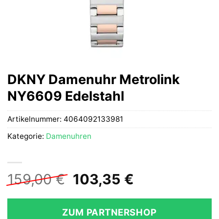
DKNY Damenuhr Metrolink
NY6609 Edelstahl
Artikelnummer:
4064092133981
Kategorie:
Damenuhren
Ursprünglicher
Aktueller
159,00
€
103,35
€
Preis
Preis
war:
ist:
ZUM PARTNERSHOP