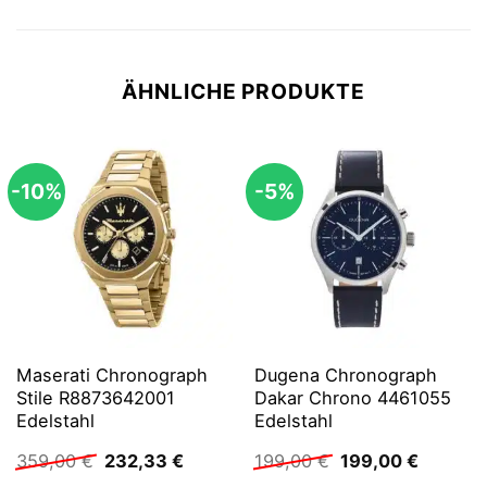
ÄHNLICHE PRODUKTE
-10%
-5%
Maserati Chronograph
Dugena Chronograph
Stile R8873642001
Dakar Chrono 4461055
Edelstahl
Edelstahl
Ursprünglicher
Aktueller
Ursprünglicher
Aktuelle
359,00
€
232,33
€
199,00
€
199,00
€
Preis
Preis
Preis
Preis