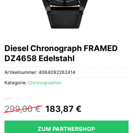
Diesel Chronograph FRAMED
DZ4658 Edelstahl
Artikelnummer:
4064092262414
Kategorie:
Chronographen
Ursprünglicher
Aktueller
299,00
€
183,87
€
Preis
Preis
war:
ist:
ZUM PARTNERSHOP