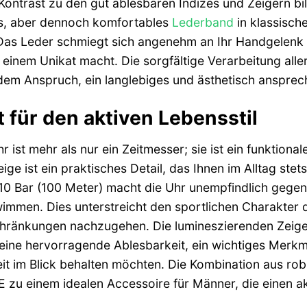
 Kontrast zu den gut ablesbaren Indizes und Zeigern b
s, aber dennoch komfortables
Lederband
in klassisch
Das Leder schmiegt sich angenehm an Ihr Handgelenk an
zu einem Unikat macht. Die sorgfältige Verarbeitung al
em Anspruch, ein langlebiges und ästhetisch ansprec
t für den aktiven Lebensstil
 ist mehr als nur ein Zeitmesser; sie ist ein funktional
e ist ein praktisches Detail, das Ihnen im Alltag stets
 10 Bar (100 Meter) macht die Uhr unempfindlich gege
mmen. Dies unterstreicht den sportlichen Charakter der
chränkungen nachzugehen. Die lumineszierenden Zeige
r eine hervorragende Ablesbarkeit, ein wichtiges Merkm
Zeit im Blick behalten möchten. Die Kombination aus ro
zu einem idealen Accessoire für Männer, die einen ak