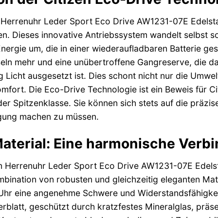
 Herrenuhr Leder Sport Eco Drive AW1231-07E Edelstah
en. Dieses innovative Antriebssystem wandelt selbst s
 Energie um, die in einer wiederaufladbaren Batterie ge
eln mehr und eine unübertroffene Gangreserve, die daf
g Licht ausgesetzt ist. Dies schont nicht nur die Umwe
omfort. Die Eco-Drive Technologie ist ein Beweis für C
r Spitzenklasse. Sie können sich stets auf die präzi
gung machen zu müssen.
aterial: Eine harmonische Verb
n Herrenuhr Leder Sport Eco Drive AW1231-07E Edelsta
bination von robusten und gleichzeitig eleganten Ma
r Uhr eine angenehme Schwere und Widerstandsfähigkeit
ferblatt, geschützt durch kratzfestes Mineralglas, präse