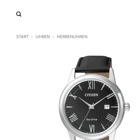
Zum
Inhalt
springen
START
»
UHREN
»
HERRENUHREN