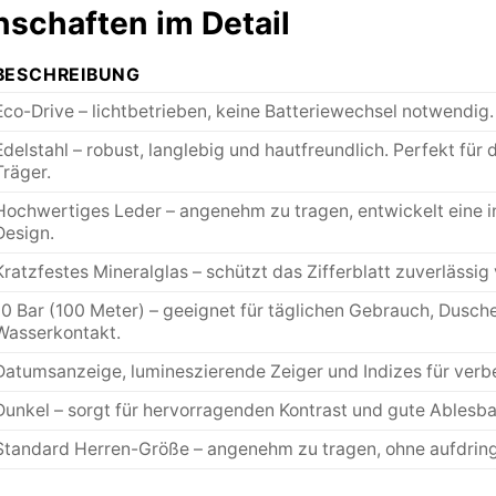
nschaften im Detail
BESCHREIBUNG
Eco-Drive – lichtbetrieben, keine Batteriewechsel notwendig
Edelstahl – robust, langlebig und hautfreundlich. Perfekt fü
Träger.
Hochwertiges Leder – angenehm zu tragen, entwickelt eine in
Design.
Kratzfestes Mineralglas – schützt das Zifferblatt zuverlässig
10 Bar (100 Meter) – geeignet für täglichen Gebrauch, Dusc
Wasserkontakt.
Datumsanzeige, lumineszierende Zeiger und Indizes für verbe
Dunkel – sorgt für hervorragenden Kontrast und gute Ablesbar
Standard Herren-Größe – angenehm zu tragen, ohne aufdringl