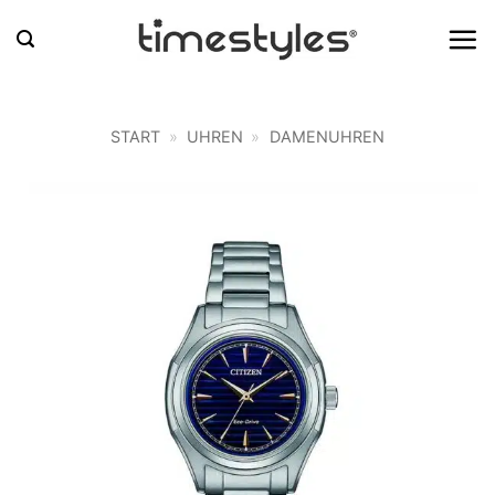
Zum
Inhalt
springen
START
»
UHREN
»
DAMENUHREN