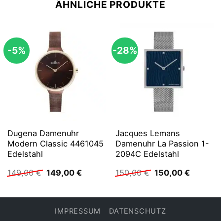
ÄHNLICHE PRODUKTE
-5%
-28%
Dugena Damenuhr
Jacques Lemans
Modern Classic 4461045
Damenuhr La Passion 1-
Edelstahl
2094C Edelstahl
Ursprünglicher
Aktueller
Ursprünglicher
Aktuelle
149,00
€
149,00
€
150,00
€
150,00
€
Preis
Preis
Preis
Preis
war:
ist:
war:
ist:
149,00 €
149,00 €.
150,00 €
150,00 
IMPRESSUM
DATENSCHUTZ