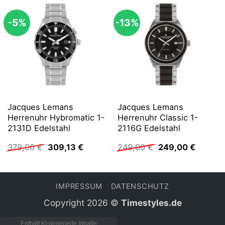
-5%
-13%
Jacques Lemans
Jacques Lemans
Herrenuhr Hybromatic 1-
Herrenuhr Classic 1-
2131D Edelstahl
2116G Edelstahl
Ursprünglicher
Aktueller
Ursprünglicher
Aktuell
379,00
€
309,13
€
249,00
€
249,00
€
Preis
Preis
Preis
Preis
war:
ist:
war:
ist:
379,00 €
309,13 €.
249,00 €
249,00 
IMPRESSUM
DATENSCHUTZ
Copyright 2026 ©
Timestyles.de