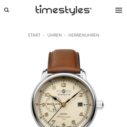
Zum
Inhalt
springen
START
»
UHREN
»
HERRENUHREN