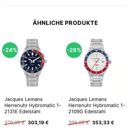
ÄHNLICHE PRODUKTE
-24%
-28%
Jacques Lemans
Jacques Lemans
Herrenuhr Hybromatic 1-
Herrenuhr Hybromatic 1-
2131E Edelstahl
2109G Edelstahl
Ursprünglicher
Aktueller
Ursprünglicher
Aktuell
379,00
€
303,19
€
399,00
€
353,33
€
Preis
Preis
Preis
Preis