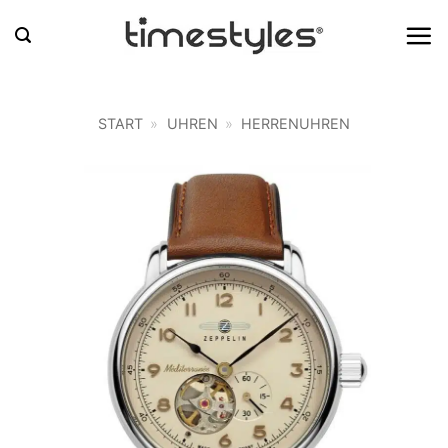
Zum
Inhalt
springen
START
»
UHREN
»
HERRENUHREN