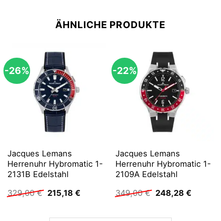
ÄHNLICHE PRODUKTE
-26%
-22%
Jacques Lemans
Jacques Lemans
Herrenuhr Hybromatic 1-
Herrenuhr Hybromatic 1-
2131B Edelstahl
2109A Edelstahl
Ursprünglicher
Aktueller
Ursprünglicher
Aktuell
329,00
€
215,18
€
349,00
€
248,28
€
Preis
Preis
Preis
Preis
war:
ist:
war:
ist:
329,00 €
215,18 €.
349,00 €
248,28 