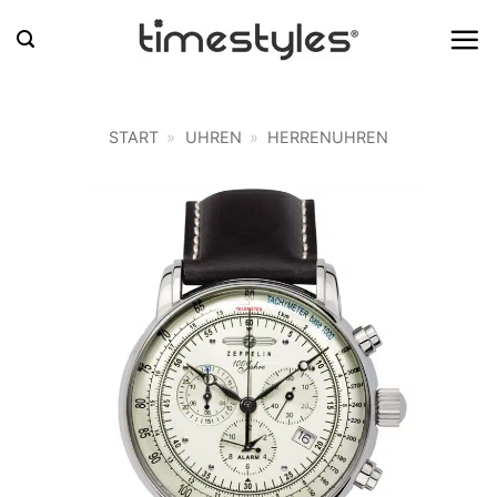
Zum
Inhalt
springen
START
»
UHREN
»
HERRENUHREN