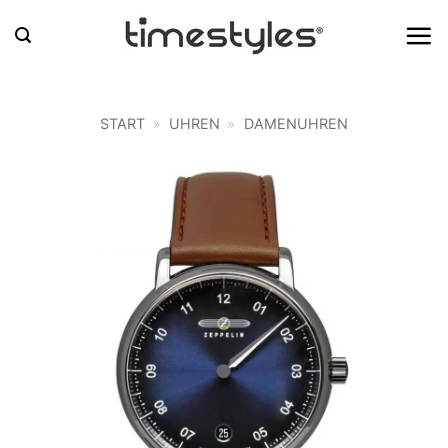
Zum
Inhalt
springen
START
»
UHREN
»
DAMENUHREN