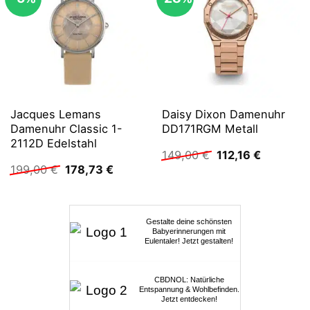
Jacques Lemans
Daisy Dixon Damenuhr
Damenuhr Classic 1-
DD171RGM Metall
2112D Edelstahl
Ursprünglicher
Aktueller
149,00
€
112,16
€
Preis
Preis
Ursprünglicher
Aktueller
199,00
€
178,73
€
war:
ist:
Preis
Preis
149,00 €
112,16 €.
war:
ist:
199,00 €
178,73 €.
Gestalte deine schönsten
Babyerinnerungen mit
Eulentaler! Jetzt gestalten!
CBDNOL: Natürliche
Entspannung & Wohlbefinden.
Jetzt entdecken!