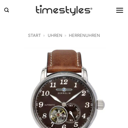
Zum
Inhalt
springen
START
»
UHREN
»
HERRENUHREN