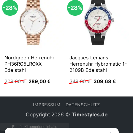
-28%
-28%
Nordgreen Herrenuhr
Jacques Lemans
PH36RG5LROXX
Herrenuhr Hybromatic 1-
Edelstahl
2109B Edelstahl
Ursprünglicher
Aktueller
Ursprünglicher
Aktuell
209,00
€
289,00
€
349,00
€
309,68
€
Preis
Preis
Preis
Preis
war:
ist:
war:
ist:
209,00 €
289,00 €.
349,00 €
309,68 
IMPRESSUM
DATENSCHUTZ
Copyright 2026 ©
Timestyles.de