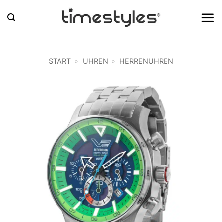
Zum
Inhalt
springen
START
»
UHREN
»
HERRENUHREN