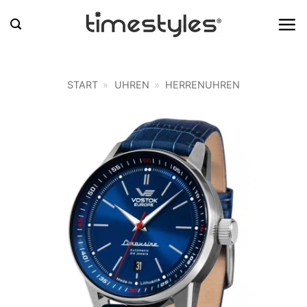
Zum
Inhalt
springen
START
»
UHREN
»
HERRENUHREN