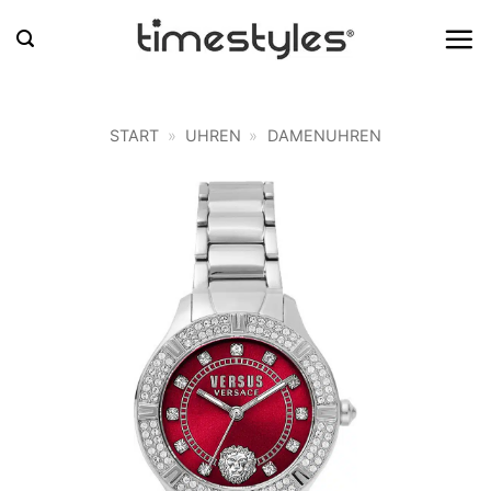
Zum
Inhalt
springen
START
»
UHREN
»
DAMENUHREN