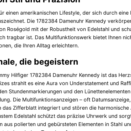
für einen amerikanischen Lifestyle, der sich durch ei
uszeichnet. Die 1782384 Damenuhr Kennedy verkörpert 
n Roségold mit der Robustheit von Edelstahl und scha
ch tragbar ist. Das Multifunktionswerk bietet Ihnen ni
nen, die Ihren Alltag erleichtern.
le, die begeistern
ommy Hilfiger 1782384 Damenuhr Kennedy ist das Herzs
izes strahlt es eine Aura von Understatement und Raff
 den Stundenmarkierungen und den Lünettenelementen 
lung. Die Multifunktionsanzeigen – oft Datumsanzeig
in das Zifferblatt integriert und stören die harmonische
tem Edelstahl schützt das präzise Uhrwerk und sorgt
 aus polierten und gebürsteten Elementen in Stahl u