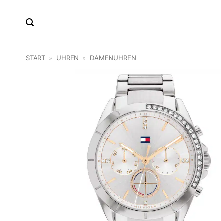
Zum
Inhalt
springen
START
»
UHREN
»
DAMENUHREN