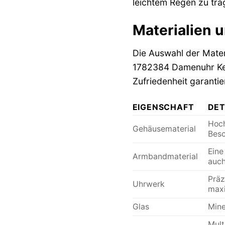
leichtem Regen zu tra
Materialien u
Die Auswahl der Mater
1782384 Damenuhr Ken
Zufriedenheit garantie
EIGENSCHAFT
DET
Hoch
Gehäusematerial
Besc
Eine
Armbandmaterial
auch
Präz
Uhrwerk
maxi
Glas
Mine
Mult