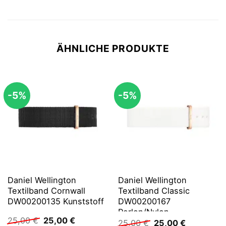
ÄHNLICHE PRODUKTE
-5%
-5%
Daniel Wellington
Daniel Wellington
Textilband Cornwall
Textilband Classic
DW00200135 Kunststoff
DW00200167
Perlon/Nylon
Ursprünglicher
Aktueller
25,00
€
25,00
€
Ursprünglicher
Aktueller
25,00
€
25,00
€