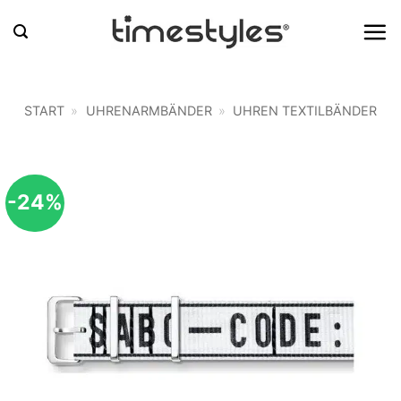
Zum
Inhalt
springen
START
»
UHRENARMBÄNDER
»
UHREN TEXTILBÄNDER
-24%