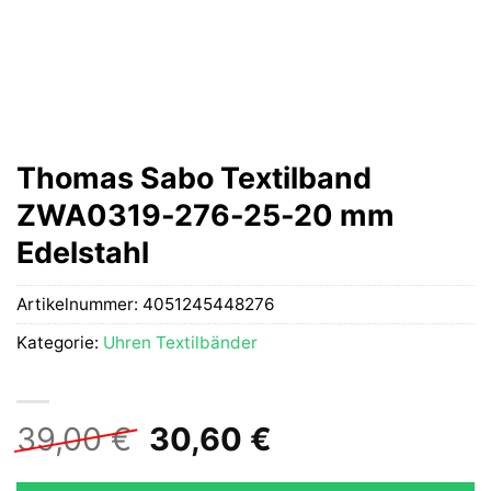
Thomas Sabo Textilband
ZWA0319-276-25-20 mm
Edelstahl
Artikelnummer:
4051245448276
Kategorie:
Uhren Textilbänder
Ursprünglicher
Aktueller
39,00
€
30,60
€
Preis
Preis