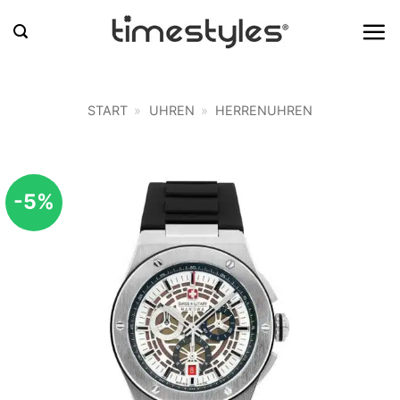
Zum
Inhalt
springen
START
»
UHREN
»
HERRENUHREN
-5%