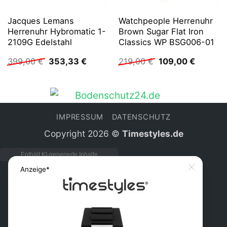
Jacques Lemans
Watchpeople Herrenuhr
Herrenuhr Hybromatic 1-
Brown Sugar Flat Iron
2109G Edelstahl
Classics WP BSG006-01
Ursprünglicher
Aktueller
Ursprünglicher
Aktuelle
399,00
€
353,33
€
219,00
€
109,00
€
Preis
Preis
Preis
Preis
war:
ist:
war:
ist:
399,00 €
353,33 €.
219,00 €
109,00 
IMPRESSUM
DATENSCHUTZ
Copyright 2026 ©
Timestyles.de
Anzeige*
Close