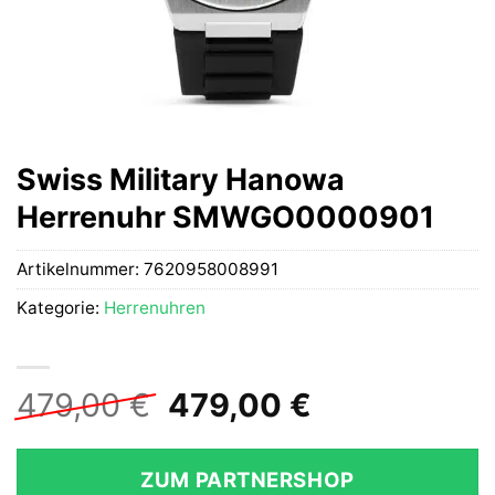
Swiss Military Hanowa
Herrenuhr SMWGO0000901
Artikelnummer:
7620958008991
Kategorie:
Herrenuhren
Ursprünglicher
Aktueller
479,00
€
479,00
€
Preis
Preis
war:
ist:
ZUM PARTNERSHOP