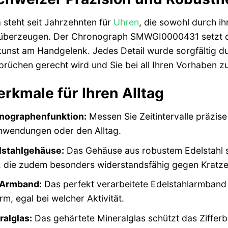
 steht seit Jahrzehnten für
Uhren
, die sowohl durch ih
überzeugen. Der Chronograph SMWGI0000431 setzt dies
unst am Handgelenk. Jedes Detail wurde sorgfältig dur
rüchen gerecht wird und Sie bei all Ihren Vorhaben zuv
rkmale für Ihren Alltag
nographenfunktion:
Messen Sie Zeitintervalle präzise 
Anwendungen oder den Alltag.
lstahlgehäuse:
Das Gehäuse aus robustem Edelstahl s
k, die zudem besonders widerstandsfähig gegen Kratzer
 Armband:
Das perfekt verarbeitete Edelstahlarmband
rm, egal bei welcher Aktivität.
ralglas:
Das gehärtete Mineralglas schützt das Zifferb