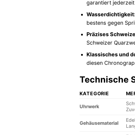
garantiert jederzeit
Wasserdichtigkeit
bestens gegen Spri
Präzises Schweize
Schweizer Quarzwer
Klassisches und d
diesen Chronograph
Technische S
KATEGORIE
ME
Sch
Uhrwerk
Zuv
Edel
Gehäusematerial
Lang