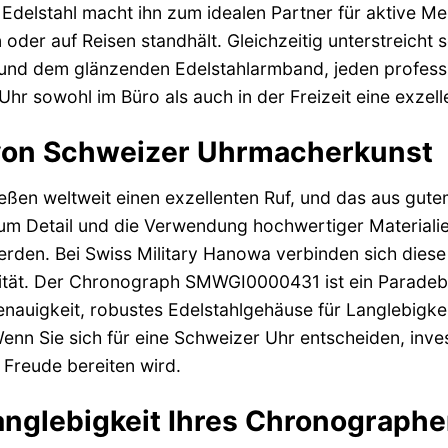
Edelstahl macht ihn zum idealen Partner für aktive Me
n oder auf Reisen standhält. Gleichzeitig unterstreicht
 und dem glänzenden Edelstahlarmband, jeden professio
Uhr sowohl im Büro als auch in der Freizeit eine exzell
 von Schweizer Uhrmacherkunst
ßen weltweit einen exzellenten Ruf, und das aus gutem
zum Detail und die Verwendung hochwertiger Materiali
den. Bei Swiss Military Hanowa verbinden sich diese W
alität. Der Chronograph SMWGI0000431 ist ein Paradebe
auigkeit, robustes Edelstahlgehäuse für Langlebigkei
enn Sie sich für eine Schweizer Uhr entscheiden, inve
 Freude bereiten wird.
anglebigkeit Ihres Chronograph