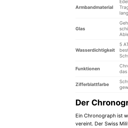
Ede
Armbandmaterial
Tra
lan
Geh
Glas
schü
Abl
5 AT
Wasserdichtigkeit
bes
Sch
Chr
Funktionen
das 
Schw
Zifferblattfarbe
gew
Der Chronogr
Ein Chronograph ist we
vereint. Der Swiss Mi