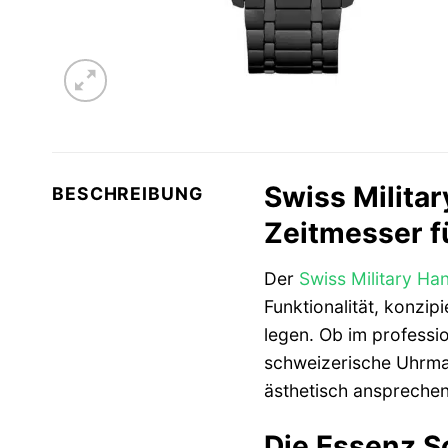
Swiss Milita
BESCHREIBUNG
Zeitmesser f
Der
Swiss Military H
Funktionalität, konzip
legen. Ob im professio
schweizerische Uhrmac
ästhetisch anspreche
Die Essenz S