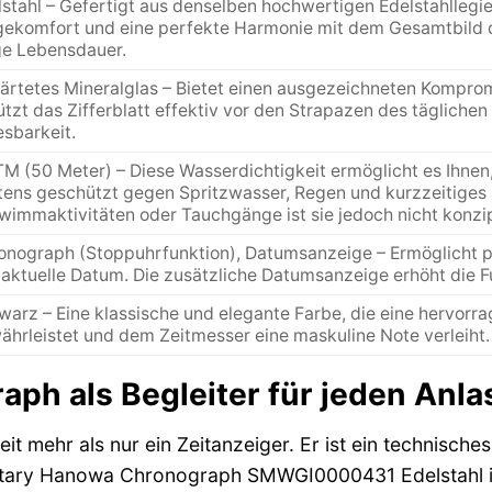
lstahl – Gefertigt aus denselben hochwertigen Edelstahlleg
gekomfort und eine perfekte Harmonie mit dem Gesamtbild der
ge Lebensdauer.
ärtetes Mineralglas – Bietet einen ausgezeichneten Komprom
tzt das Zifferblatt effektiv vor den Strapazen des täglichen
esbarkeit.
M (50 Meter) – Diese Wasserdichtigkeit ermöglicht es Ihnen, 
tens geschützt gegen Spritzwasser, Regen und kurzzeitiges
wimmaktivitäten oder Tauchgänge ist sie jedoch nicht konzip
onograph (Stoppuhrfunktion), Datumsanzeige – Ermöglicht pr
aktuelle Datum. Die zusätzliche Datumsanzeige erhöht die Fun
arz – Eine klassische und elegante Farbe, die eine hervorra
ährleistet und dem Zeitmesser eine maskuline Note verleiht.
aph als Begleiter für jeden Anla
it mehr als nur ein Zeitanzeiger. Er ist ein technische
litary Hanowa Chronograph SMWGI0000431 Edelstahl ist