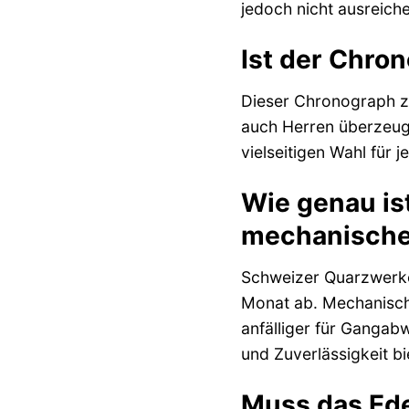
jedoch nicht ausreich
Ist der Chro
Dieser Chronograph ze
auch Herren überzeuge
vielseitigen Wahl für j
Wie genau is
mechanische
Schweizer Quarzwerke 
Monat ab. Mechanisch
anfälliger für Gangab
und Zuverlässigkeit bi
Muss das Ede