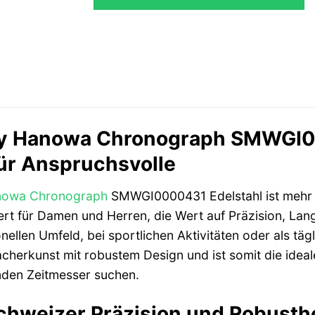
ry Hanowa Chronograph SMWGI00
ür Anspruchsvolle
anowa
Chronograph
SMWGI0000431 Edelstahl ist mehr als
iert für Damen und Herren, die Wert auf Präzision, Lan
nellen Umfeld, bei sportlichen Aktivitäten oder als täg
herkunst mit robustem Design und ist somit die ideale 
nden Zeitmesser suchen.
chweizer Präzision und Robusth