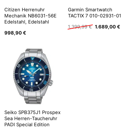
Citizen Herrenuhr
Garmin Smartwatch
Mechanik NB6031-56E
TACTIX 7 010-02931-01
Edelstahl, Edelstahl
Ursprünglicher
Aktu
1.399,99
€
1.689,00
€
Preis
Prei
998,90
€
war:
ist:
1.399,99 €
1.68
Seiko SPB375J1 Prospex
Sea Herren-Taucheruhr
PADI Special Edition