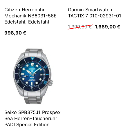
Citizen Herrenuhr
Garmin Smartwatch
Mechanik NB6031-56E
TACTIX 7 010-02931-01
Edelstahl, Edelstahl
Ursprünglicher
Aktu
1.399,99
€
1.689,00
€
Preis
Prei
998,90
€
war:
ist:
1.399,99 €
1.68
Seiko SPB375J1 Prospex
Sea Herren-Taucheruhr
PADI Special Edition