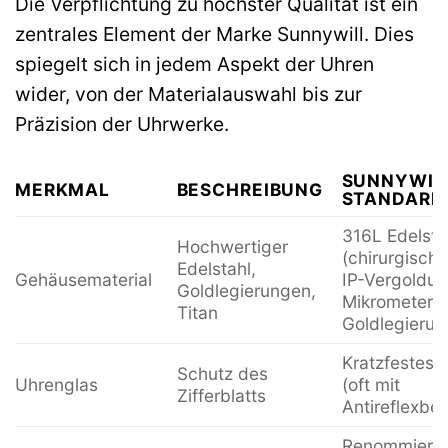
Die Verpflichtung zu höchster Qualität ist ein
zentrales Element der Marke Sunnywill. Dies
spiegelt sich in jedem Aspekt der Uhren
wider, von der Materialauswahl bis zur
Präzision der Uhrwerke.
SUNNYWIL
MERKMAL
BESCHREIBUNG
STANDARD
316L Edelsta
Hochwertiger
(chirurgische
Edelstahl,
Gehäusematerial
IP-Vergoldun
Goldlegierungen,
Mikrometer),
Titan
Goldlegieru
Kratzfestes 
Schutz des
Uhrenglas
(oft mit
Zifferblatts
Antireflexbe
Renommiert