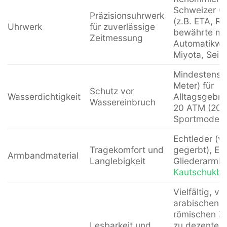
Schweizer Q
Präzisionsuhrwerk
(z.B. ETA, R
Uhrwerk
für zuverlässige
bewährte me
Zeitmessung
Automatikwer
Miyota, Seik
Mindestens 
Meter) für
Schutz vor
Wasserdichtigkeit
Alltagsgebra
Wassereinbruch
20 ATM (200 
Sportmodell
Echtleder (v
Tragekomfort und
gegerbt), Ede
Armbandmaterial
Langlebigkeit
Gliederarmb
Kautschukbä
Vielfältig, vo
arabischen o
römischen Zif
Lesbarkeit und
zu dezenten