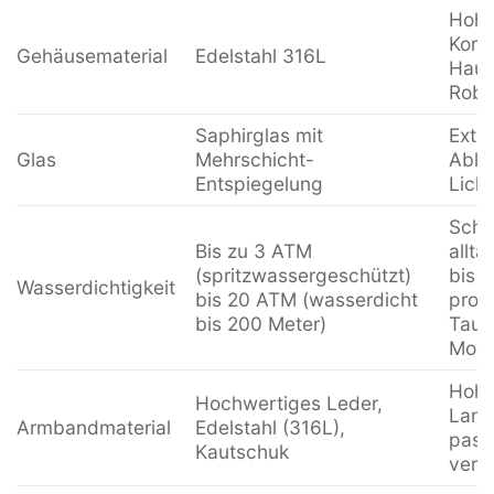
Hoh
Korr
Gehäusematerial
Edelstahl 316L
Hautv
Robu
Saphirglas mit
Extre
Glas
Mehrschicht-
Ables
Entspiegelung
Licht
Schu
Bis zu 3 ATM
alltä
(spritzwassergeschützt)
bis h
Wasserdichtigkeit
bis 20 ATM (wasserdicht
profe
bis 200 Meter)
Tauc
Mode
Hohe
Hochwertiges Leder,
Lang
Armbandmaterial
Edelstahl (316L),
pass
Kautschuk
vers