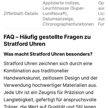
Applizierte Indizes,
Opti
Leuchtmasse (Super-
auch
Zifferblatt-Details
LumiNova®),
Licht
Datumsanzeige,
zusät
Chronographenfunktionen
Funkt
FAQ – Häufig gestellte Fragen zu
Stratford Uhren
Was macht Stratford Uhren besonders?
Stratford Uhren zeichnen sich durch eine
Kombination aus traditioneller
Handwerkskunst, zeitlosem Design und der
Verwendung hochwertiger Materialien aus.
Jede Uhr ist ein Zeugnis für Präzision und
Langlebigkeit, gefertigt für anspruchsvolle
Träger, die Wert auf Qualität und Stil legen.