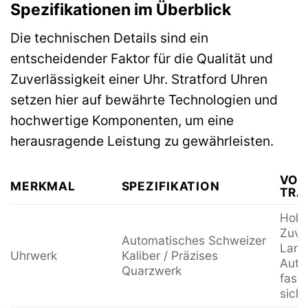
Spezifikationen im Überblick
Die technischen Details sind ein
entscheidender Faktor für die Qualität und
Zuverlässigkeit einer Uhr. Stratford Uhren
setzen hier auf bewährte Technologien und
hochwertige Komponenten, um eine
herausragende Leistung zu gewährleisten.
VOR
MERKMAL
SPEZIFIKATION
TRÄ
Hohe
Zuver
Automatisches Schweizer
Langl
Uhrwerk
Kaliber / Präzises
Auto
Quarzwerk
fasz
sicht