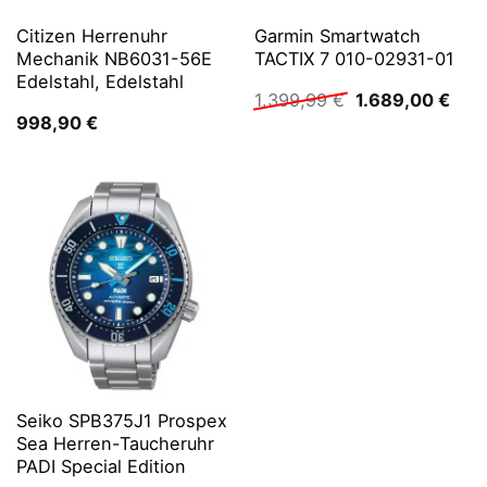
Citizen Herrenuhr
Garmin Smartwatch
Mechanik NB6031-56E
TACTIX 7 010-02931-01
Edelstahl, Edelstahl
Ursprünglicher
Aktu
1.399,99
€
1.689,00
€
Preis
Prei
998,90
€
war:
ist:
1.399,99 €
1.68
Seiko SPB375J1 Prospex
Sea Herren-Taucheruhr
PADI Special Edition