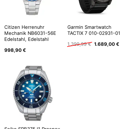
Citizen Herrenuhr
Garmin Smartwatch
Mechanik NB6031-56E
TACTIX 7 010-02931-01
Edelstahl, Edelstahl
Ursprünglicher
Aktu
1.399,99
€
1.689,00
€
Preis
Prei
998,90
€
war:
ist:
1.399,99 €
1.68