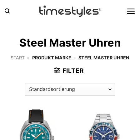
Zum
Inhalt
springen
Steel Master Uhren
START
»
PRODUKT MARKE
»
STEEL MASTER UHREN
FILTER