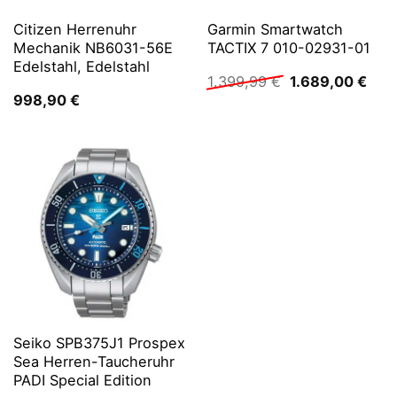
Citizen Herrenuhr
Garmin Smartwatch
Mechanik NB6031-56E
TACTIX 7 010-02931-01
Edelstahl, Edelstahl
Ursprünglicher
Aktu
1.399,99
€
1.689,00
€
Preis
Prei
998,90
€
war:
ist:
1.399,99 €
1.68
Seiko SPB375J1 Prospex
Sea Herren-Taucheruhr
PADI Special Edition