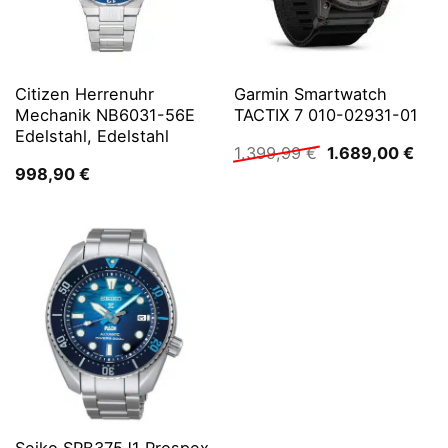
Citizen Herrenuhr
Garmin Smartwatch
Mechanik NB6031-56E
TACTIX 7 010-02931-01
Edelstahl, Edelstahl
Ursprünglicher
Aktu
1.399,99
€
1.689,00
€
Preis
Prei
998,90
€
war:
ist:
1.399,99 €
1.68