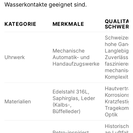
Wasserkontakte geeignet sind.
QUALITAT
KATEGORIE
MERKMALE
SCHWERP
Schweizer H
hohe Gangg
Mechanische
Langlebigke
Uhrwerk
Automatik- und
Zuverlässig
Handaufzugswerke
faszinieren
mechanisc
Komplexität
Hautverträg
Edelstahl 316L,
Korrosionsb
Saphirglas, Leder
Materialien
Kratzfestigk
(Kalbs-,
Tragekomfor
Büffelleder)
Optik
Historische
Retro-inspiriert,
an Luftfahr