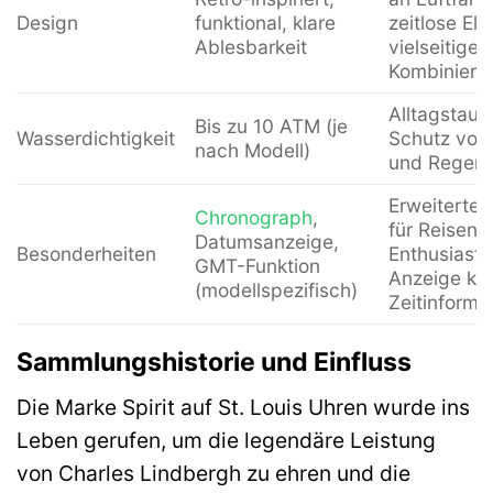
Design
funktional, klare
zeitlose El
Ablesbarkeit
vielseitige
Kombinierba
Alltagstaugl
Bis zu 10 ATM (je
Wasserdichtigkeit
Schutz vor 
nach Modell)
und Regen
Erweiterte F
Chronograph
,
für Reisend
Datumsanzeige,
Besonderheiten
Enthusiaste
GMT-Funktion
Anzeige ko
(modellspezifisch)
Zeitinforma
Sammlungshistorie und Einfluss
Die Marke Spirit auf St. Louis Uhren wurde ins
Leben gerufen, um die legendäre Leistung
von Charles Lindbergh zu ehren und die