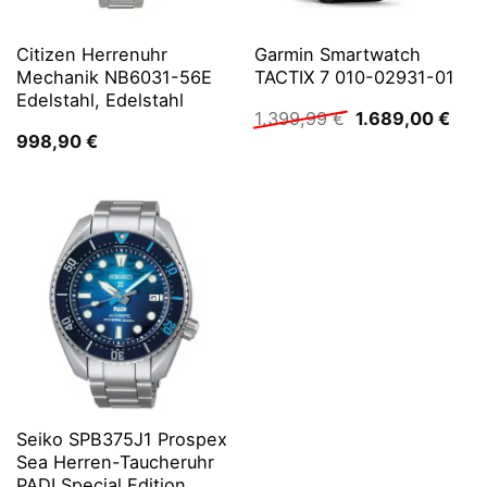
Citizen Herrenuhr
Garmin Smartwatch
Mechanik NB6031-56E
TACTIX 7 010-02931-01
Edelstahl, Edelstahl
Ursprünglicher
Aktu
1.399,99
€
1.689,00
€
Preis
Prei
998,90
€
war:
ist:
1.399,99 €
1.68
Seiko SPB375J1 Prospex
Sea Herren-Taucheruhr
PADI Special Edition