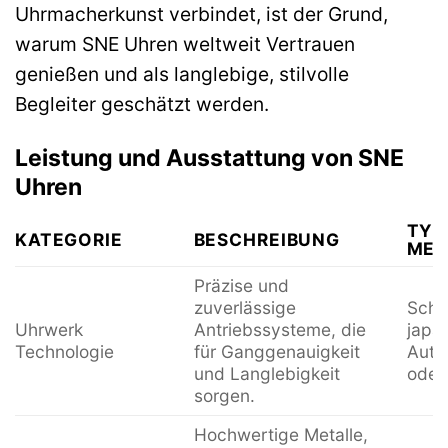
Uhrmacherkunst verbindet, ist der Grund,
warum SNE Uhren weltweit Vertrauen
genießen und als langlebige, stilvolle
Begleiter geschätzt werden.
Leistung und Ausstattung von SNE
Uhren
TYP
KATEGORIE
BESCHREIBUNG
MER
Präzise und
zuverlässige
Schw
Uhrwerk
Antriebssysteme, die
japa
Technologie
für Ganggenauigkeit
Auto
und Langlebigkeit
oder
sorgen.
Hochwertige Metalle,