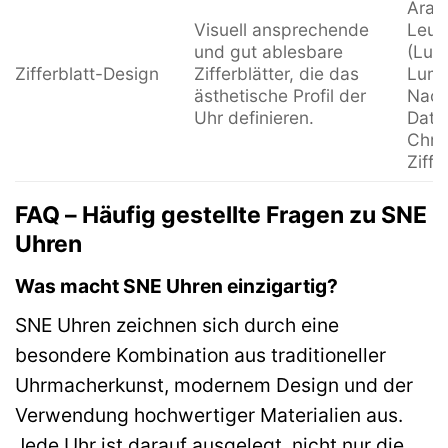
Arab
Visuell ansprechende
Leuc
und gut ablesbare
(Lum
Zifferblatt-Design
Zifferblätter, die das
Lumi
ästhetische Profil der
Nach
Uhr definieren.
Datu
Chro
Ziffe
FAQ – Häufig gestellte Fragen zu SNE
Uhren
Was macht SNE Uhren einzigartig?
SNE Uhren zeichnen sich durch eine
besondere Kombination aus traditioneller
Uhrmacherkunst, modernem Design und der
Verwendung hochwertiger Materialien aus.
Jede Uhr ist darauf ausgelegt, nicht nur die