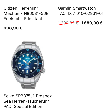
Citizen Herrenuhr
Garmin Smartwatch
Mechanik NB6031-56E
TACTIX 7 010-02931-01
Edelstahl, Edelstahl
Ursprünglicher
Aktu
1.399,99
€
1.689,00
€
Preis
Prei
998,90
€
war:
ist:
1.399,99 €
1.68
Seiko SPB375J1 Prospex
Sea Herren-Taucheruhr
PADI Special Edition