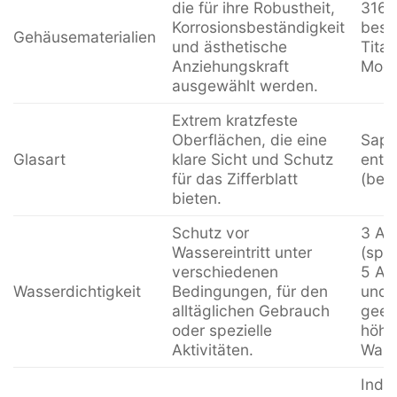
die für ihre Robustheit,
316L 
Korrosionsbeständigkeit
besch
Gehäusematerialien
und ästhetische
Tita
Anziehungskraft
Mode
ausgewählt werden.
Extrem kratzfeste
Oberflächen, die eine
Saphi
Glasart
klare Sicht und Schutz
entsp
für das Zifferblatt
(bei 
bieten.
Schutz vor
3 A
Wassereintritt unter
(spr
verschiedenen
5 AT
Wasserdichtigkeit
Bedingungen, für den
und
alltäglichen Gebrauch
geei
oder spezielle
höher
Aktivitäten.
Wass
Indiz