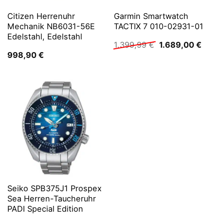
Citizen Herrenuhr
Garmin Smartwatch
Mechanik NB6031-56E
TACTIX 7 010-02931-01
Edelstahl, Edelstahl
Ursprünglicher
Aktu
1.399,99
€
1.689,00
€
Preis
Prei
998,90
€
war:
ist:
1.399,99 €
1.68
Seiko SPB375J1 Prospex
Sea Herren-Taucheruhr
PADI Special Edition