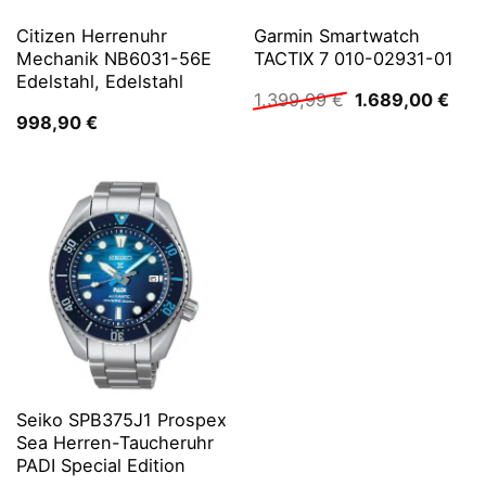
Citizen Herrenuhr
Garmin Smartwatch
Mechanik NB6031-56E
TACTIX 7 010-02931-01
Edelstahl, Edelstahl
Ursprünglicher
Aktu
1.399,99
€
1.689,00
€
Preis
Prei
998,90
€
war:
ist:
1.399,99 €
1.68
Seiko SPB375J1 Prospex
Sea Herren-Taucheruhr
PADI Special Edition