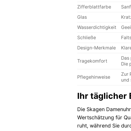
Zifferblattfarbe
Sanf
Glas
Krat
Wasserdichtigkeit
Geei
Schließe
Falt
Design-Merkmale
Klar
Das 
Tragekomfort
Die 
Zur 
Pflegehinweise
und 
Ihr täglicher 
Die Skagen Damenuhr H
Wertschätzung für Qua
ruht, während Sie durc