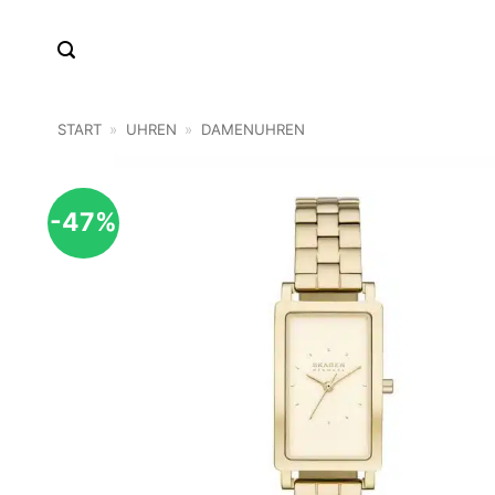
Zum
Inhalt
springen
START
»
UHREN
»
DAMENUHREN
-47%