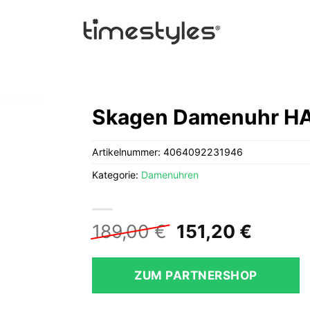
Skagen Damenuhr H
Artikelnummer:
4064092231946
Kategorie:
Damenuhren
Ursprüngliche
Aktuel
189,00
€
151,20
€
Preis
Preis
war:
ist:
ZUM PARTNERSHOP
189,00 €
151,20