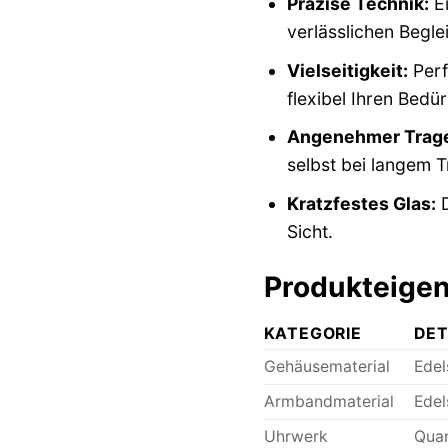
Präzise Technik:
Ei
verlässlichen Beglei
Vielseitigkeit:
Perf
flexibel Ihren Bedür
Angenehmer Trage
selbst bei langem T
Kratzfestes Glas:
D
Sicht.
Produkteigen
KATEGORIE
DET
Gehäusematerial
Edel
Armbandmaterial
Edel
Uhrwerk
Quar