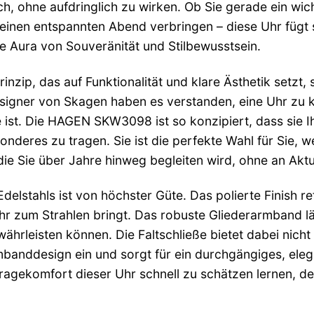
ich, ohne aufdringlich zu wirken. Ob Sie gerade ein wi
inen entspannten Abend verbringen – diese Uhr fügt sic
ine Aura von Souveränität und Stilbewusstsein.
nzip, das auf Funktionalität und klare Ästhetik setzt, s
signer von Skagen haben es verstanden, eine Uhr zu kr
st. Die HAGEN SKW3098 ist so konzipiert, dass sie Ihr
onderes zu tragen. Sie ist die perfekte Wahl für Sie, 
ie Sie über Jahre hinweg begleiten wird, ohne an Aktua
delstahls ist von höchster Güte. Das polierte Finish ref
r zum Strahlen bringt. Das robuste Gliederarmband läs
ährleisten können. Die Faltschließe bietet dabei nicht
banddesign ein und sorgt für ein durchgängiges, eleg
ragekomfort dieser Uhr schnell zu schätzen lernen, denn