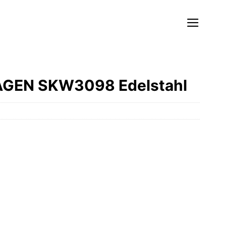
AGEN SKW3098 Edelstahl
r
ler
 €.