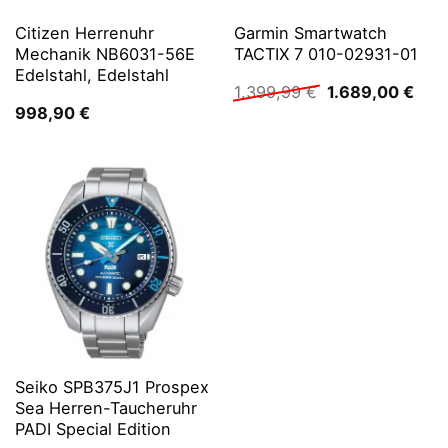
Citizen Herrenuhr
Garmin Smartwatch
Mechanik NB6031-56E
TACTIX 7 010-02931-01
Edelstahl, Edelstahl
Ursprünglicher
Aktu
1.399,99
€
1.689,00
€
Preis
Prei
998,90
€
war:
ist:
1.399,99 €
1.68
Seiko SPB375J1 Prospex
Sea Herren-Taucheruhr
PADI Special Edition