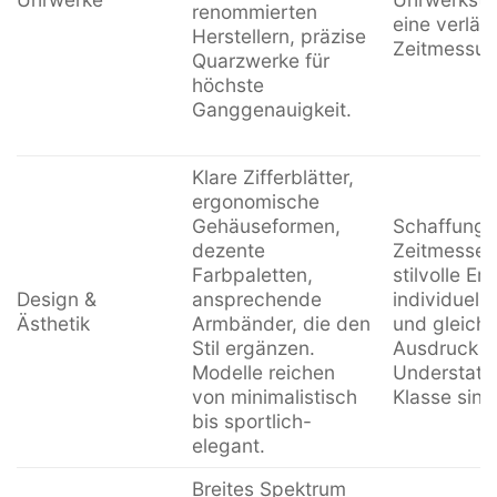
renommierten
eine verläs
Herstellern, präzise
Zeitmessun
Quarzwerke für
höchste
Ganggenauigkeit.
Klare Zifferblätter,
ergonomische
Gehäuseformen,
Schaffung 
dezente
Zeitmessern
Farbpaletten,
stilvolle E
Design &
ansprechende
individuell
Ästhetik
Armbänder, die den
und gleichz
Stil ergänzen.
Ausdruck v
Modelle reichen
Understate
von minimalistisch
Klasse sind
bis sportlich-
elegant.
Breites Spektrum