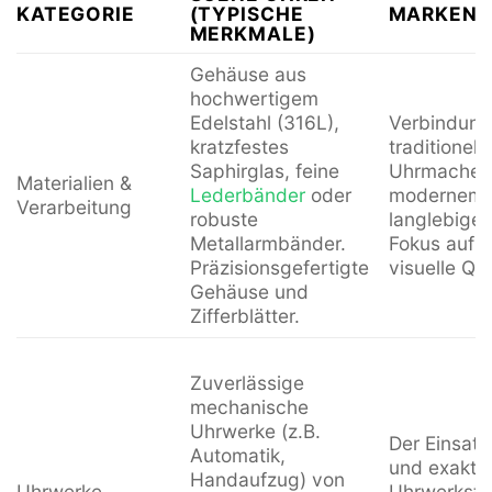
KATEGORIE
(TYPISCHE
MARKENP
MERKMALE)
Gehäuse aus
hochwertigem
Edelstahl (316L),
Verbindung
kratzfestes
traditionelle
Saphirglas, feine
Uhrmacherk
Materialien &
Lederbänder
oder
modernem 
Verarbeitung
robuste
langlebigen
Metallarmbänder.
Fokus auf 
Präzisionsgefertigte
visuelle Qua
Gehäuse und
Zifferblätter.
Zuverlässige
mechanische
Uhrwerke (z.B.
Der Einsatz
Automatik,
und exakte
Handaufzug) von
Uhrwerke
Uhrwerkste