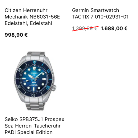
Citizen Herrenuhr
Garmin Smartwatch
Mechanik NB6031-56E
TACTIX 7 010-02931-01
Edelstahl, Edelstahl
Ursprünglicher
Aktu
1.399,99
€
1.689,00
€
Preis
Prei
998,90
€
war:
ist:
1.399,99 €
1.68
Seiko SPB375J1 Prospex
Sea Herren-Taucheruhr
PADI Special Edition