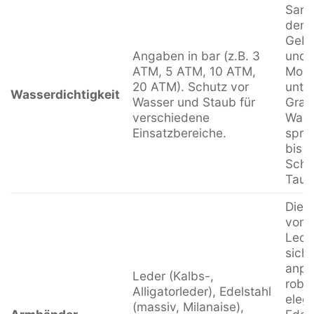
Sand
den 
Gebr
Angaben in bar (z.B. 3
und 
ATM, 5 ATM, 10 ATM,
Mode
20 ATM). Schutz vor
unte
Wasserdichtigkeit
Wasser und Staub für
Grad
verschiedene
Wass
Einsatzbereiche.
spri
bis h
Sch
Tauc
Die B
von 
Lede
sich
anpa
Leder (Kalbs-,
robu
Alligatorleder), Edelstahl
eleg
(massiv, Milanaise),