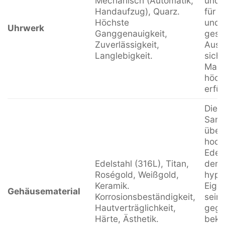
Mechanisch (Automatik,
und 
Handaufzug), Quarz.
für i
Höchste
und 
Uhrwerk
Ganggenauigkeit,
gesc
Zuverlässigkeit,
Ausw
Langlebigkeit.
sich
Manu
höch
erfül
Die 
Sand
über
hoch
Edels
Edelstahl (316L), Titan,
der f
Roségold, Weißgold,
hypo
Keramik.
Eige
Gehäusematerial
Korrosionsbeständigkeit,
sein
Hautverträglichkeit,
gege
Härte, Ästhetik.
beka