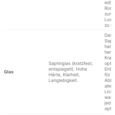
edler
Rosé
zum 
Luxus
zu un
Das 
Saphi
hart 
hera
Kratz
Saphirglas (kratzfest,
opti
entspiegelt). Hohe
Ents
Glas
Härte, Klarheit,
für p
Langlebigkeit.
Able
allen
Lich
was d
jede
optim