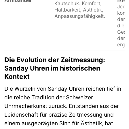
Armbänder
Edel
Kautschuk. Komfort,
Jede
Haltbarkeit, Ästhetik,
konzi
Anpassungsfähigkeit.
den 
die ä
Gesa
der 
ergä
Die Evolution der Zeitmessung:
Sanday Uhren im historischen
Kontext
Die Wurzeln von Sanday Uhren reichen tief in
die reiche Tradition der Schweizer
Uhrmacherkunst zurück. Entstanden aus der
Leidenschaft für präzise Zeitmessung und
einem ausgeprägten Sinn für Ästhetik, hat