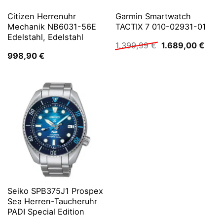
Citizen Herrenuhr
Garmin Smartwatch
Mechanik NB6031-56E
TACTIX 7 010-02931-01
Edelstahl, Edelstahl
Ursprünglicher
Aktu
1.399,99
€
1.689,00
€
Preis
Prei
998,90
€
war:
ist:
1.399,99 €
1.68
Seiko SPB375J1 Prospex
Sea Herren-Taucheruhr
PADI Special Edition