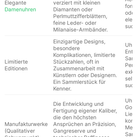
Elegante
verziert mit kleinen
form
Damenuhren
Diamanten oder
oder
Perlmuttzifferblättern,
eleg
feine Leder- oder
such
Milanaise-Armbänder.
Einzigartige Designs,
Uhre
besondere
Enth
Komplikationen, limitierte
Samm
Limitierte
Stückzahlen, oft in
Pers
Editionen
Zusammenarbeit mit
exkl
Künstlern oder Designern.
selt
Ein Sammlerstück für
such
Kenner.
Uhrm
Die Entwicklung und
Gour
Fertigung eigener Kaliber,
Lieb
die den höchsten
komp
Manufakturwerke
Ansprüchen an Präzision,
Mech
(Qualitativer
Gangreserve und
Samm