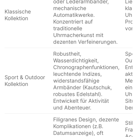
oder Lederarmbänder,
Lieb
mechanische
klas
Klassische
Automatikwerke.
Uhre
Kollektion
Konzentriert auf
Prof
traditionelle
von Z
Uhrmacherkunst mit
dezenten Verfeinerungen.
Robustheit,
Sport
Wasserdichtigkeit,
Outd
Chronographenfunktionen,
Enth
leuchtende Indizes,
akti
Sport & Outdoor
widerstandsfähige
Mens
Kollektion
Armbänder (Kautschuk,
eine
robustes Edelstahl).
Uhr 
Entwickelt für Aktivität
Situ
und Abenteuer.
benö
Filigranes Design, dezente
Stil
Komplikationen (z.B.
Frau
Datumsanzeige), oft
Acce