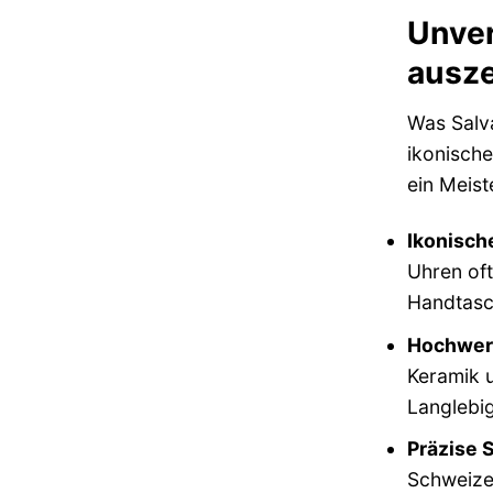
Unver
ausz
Was Salv
ikonische
ein Meist
Ikonisch
Uhren oft
Handtasch
Hochwert
Keramik u
Langlebig
Präzise 
Schweize