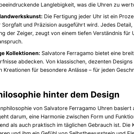
beeindruckende Langlebigkeit, was die Uhren zu wertvo
Handwerkskunst:
Die Fertigung jeder Uhr ist ein Pro
 Sorgfalt und Präzision ausgeführt wird. Jedes Detail,
g der Zeiger, zeugt von einem tiefen Verständnis für
anspruch.
ge Kollektionen:
Salvatore Ferragamo bietet eine breite
fnisse abdecken. Von klassischen, dezenten Designs fü
en Kreationen für besondere Anlässe – für jeden Gesc
hilosophie hinter dem Design
nphilosophie von Salvatore Ferragamo Uhren basiert 
 geht darum, eine Harmonie zwischen Form und Funktion
nd als auch praktisch im täglichen Gebrauch ist. Die 
ieren und ihm ein Gefühl von Selbstbewusstsein und Ele