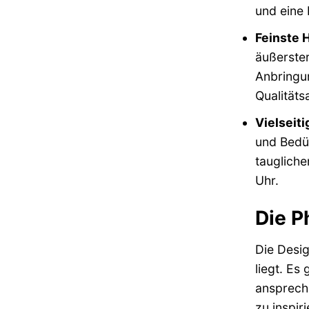
und eine 
Feinste 
äußerster
Anbringun
Qualitäts
Vielseiti
und Bedür
tauglich
Uhr.
Die P
Die Desig
liegt. Es
anspreche
zu inspir