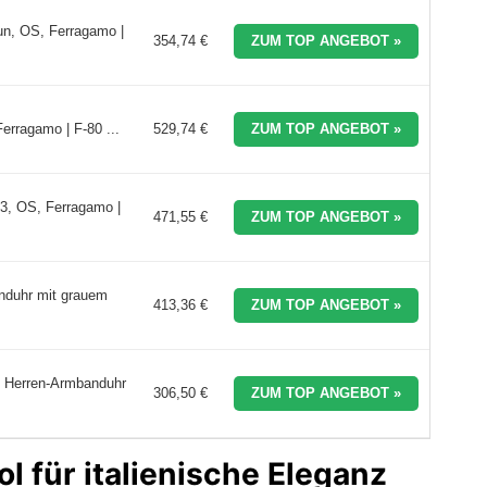
un, OS, Ferragamo |
354,74 €
ZUM TOP ANGEBOT »
erragamo | F-80 ...
529,74 €
ZUM TOP ANGEBOT »
3, OS, Ferragamo |
471,55 €
ZUM TOP ANGEBOT »
nduhr mit grauem
413,36 €
ZUM TOP ANGEBOT »
e Herren-Armbanduhr
306,50 €
ZUM TOP ANGEBOT »
 für italienische Eleganz