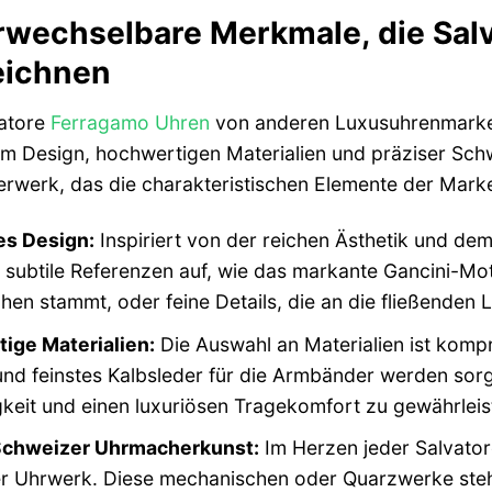
wechselbare Merkmale, die Sal
eichnen
atore
Ferragamo Uhren
von anderen Luxusuhrenmarken 
m Design, hochwertigen Materialien und präziser Sch
erwerk, das die charakteristischen Elemente der Marke 
es Design:
Inspiriert von der reichen Ästhetik und de
 subtile Referenzen auf, wie das markante Gancini-Mo
en stammt, oder feine Details, die an die fließenden 
ige Materialien:
Die Auswahl an Materialien ist kompr
nd feinstes Kalbsleder für die Armbänder werden sorg
keit und einen luxuriösen Tragekomfort zu gewährleis
Schweizer Uhrmacherkunst:
Im Herzen jeder Salvator
r Uhrwerk. Diese mechanischen oder Quarzwerke stehe