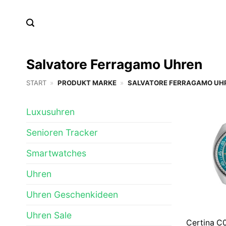
Zum
Inhalt
springen
Salvatore Ferragamo Uhren
START
»
PRODUKT MARKE
»
SALVATORE FERRAGAMO UH
Luxusuhren
Senioren Tracker
Smartwatches
Uhren
Uhren Geschenkideen
Uhren Sale
Certina C0