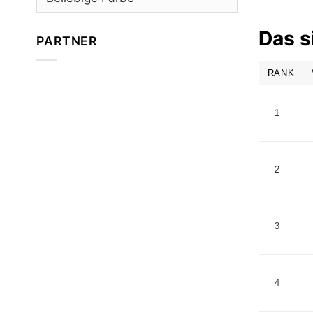
Das s
PARTNER
RANK
1
2
3
4