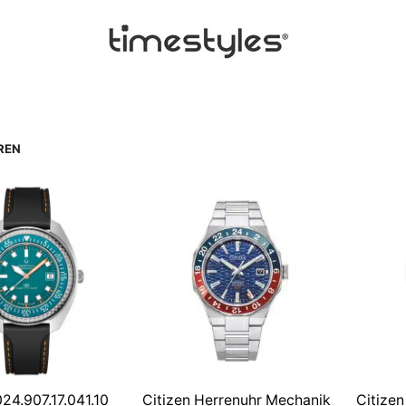
REN
24.907.17.041.10
Citizen Herrenuhr Mechanik
Citize