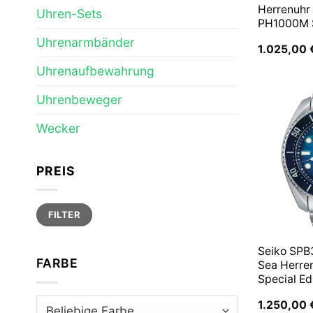
Herrenuhr
Uhren-Sets
PH1000M
Uhrenarmbänder
1.025,00
Uhrenaufbewahrung
Uhrenbeweger
Wecker
PREIS
Min.
Max.
FILTER
Preis
Preis
Seiko SPB
FARBE
Sea Herre
Special Ed
1.250,00