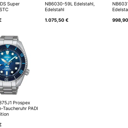
 DS Super
NB6030-59L Edelstahl,
NB6031
 STC
Edelstahl
Edelsta
€
1.075,50
€
998,9
375J1 Prospex
n-Taucheruhr PADI
ition
€