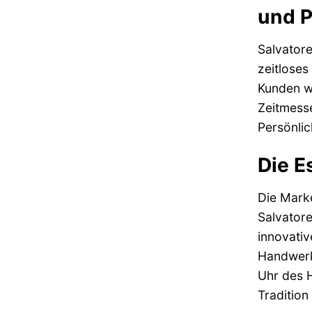
und P
Salvator
zeitloses
Kunden we
Zeitmesse
Persönlic
Die E
Die Marke
Salvatore
innovativ
Handwerks
Uhr des H
Tradition