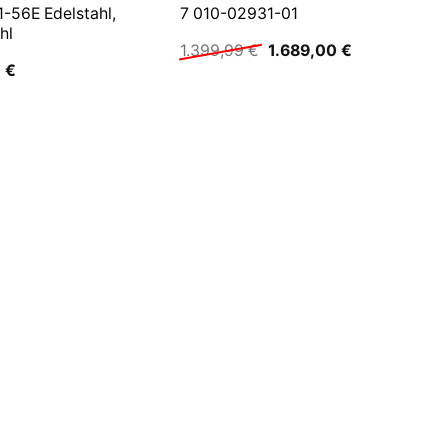
-56E Edelstahl,
7 010-02931-01
hl
Ursprünglicher
Aktueller
1.399,99
€
1.689,00
€
Preis
Preis
0
€
war:
ist:
1.399,99 €
1.689,00 €.