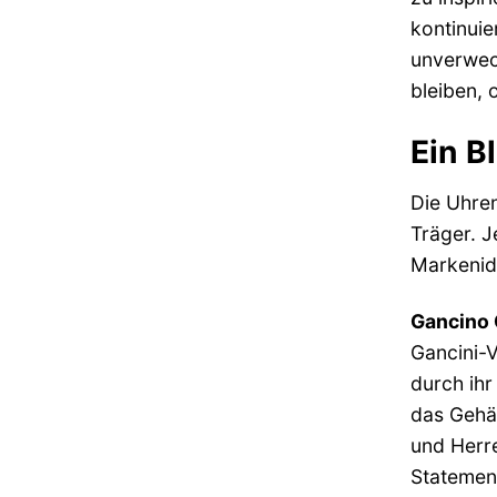
kontinuie
unverwec
bleiben, o
Ein B
Die Uhren
Träger. J
Markenide
Gancino 
Gancini-V
durch ihr
das Gehäu
und Herre
Statemen