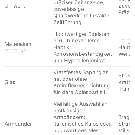
präziser Zeitanzeige;
Uhrwerk
Zuverl
zuverlässige
Präzis
Quarzwerke mit exakter
Zeitführung.
Hochwertiger Edelstahl
316L für exzellente
Langle
Materialien
Haptik,
Hautve
Gehäuse
Korrosionsbeständigkeit
Wertbe
und Hypoallergenität.
Kratzfestes Saphirglas
Stoß- 
mit oder ohne
Glas
Kratzfe
Antireflexbeschichtung
Transp
für klare Ablesbarkeit.
Vielfältige Auswahl an
erstklassigen
Armbändern:
Tragek
Armbänder
italienisches Kalbsleder,
Strapa
hochwertiges Mesh,
stilist