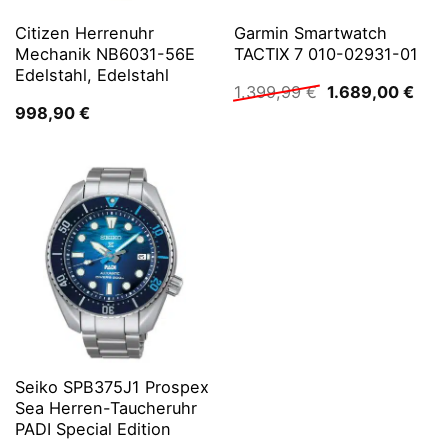
Citizen Herrenuhr
Garmin Smartwatch
Mechanik NB6031-56E
TACTIX 7 010-02931-01
Edelstahl, Edelstahl
Ursprünglicher
Aktu
1.399,99
€
1.689,00
€
Preis
Prei
998,90
€
war:
ist:
1.399,99 €
1.68
Seiko SPB375J1 Prospex
Sea Herren-Taucheruhr
PADI Special Edition