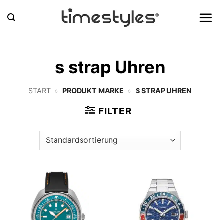
Zum
Inhalt
springen
s strap Uhren
START
»
PRODUKT MARKE
»
S STRAP UHREN
FILTER