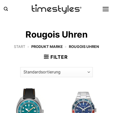
Zum
Inhalt
springen
Rougois Uhren
START
»
PRODUKT MARKE
»
ROUGOIS UHREN
FILTER