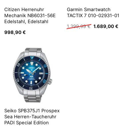
Citizen Herrenuhr
Garmin Smartwatch
Mechanik NB6031-56E
TACTIX 7 010-02931-01
Edelstahl, Edelstahl
Ursprünglicher
Aktu
1.399,99
€
1.689,00
€
Preis
Prei
998,90
€
war:
ist:
1.399,99 €
1.68
Seiko SPB375J1 Prospex
Sea Herren-Taucheruhr
PADI Special Edition