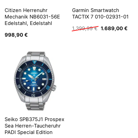
Citizen Herrenuhr
Garmin Smartwatch
Mechanik NB6031-56E
TACTIX 7 010-02931-01
Edelstahl, Edelstahl
Ursprünglicher
Aktu
1.399,99
€
1.689,00
€
Preis
Prei
998,90
€
war:
ist:
1.399,99 €
1.68
Seiko SPB375J1 Prospex
Sea Herren-Taucheruhr
PADI Special Edition