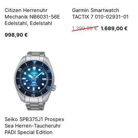
Citizen Herrenuhr
Garmin Smartwatch
Mechanik NB6031-56E
TACTIX 7 010-02931-01
Edelstahl, Edelstahl
Ursprünglicher
Aktu
1.399,99
€
1.689,00
€
Preis
Prei
998,90
€
war:
ist:
1.399,99 €
1.68
Seiko SPB375J1 Prospex
Sea Herren-Taucheruhr
PADI Special Edition