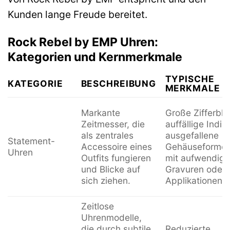
Kunden lange Freude bereitet.
Rock Rebel by EMP Uhren:
Kategorien und Kernmerkmale
TYPISCHE
KATEGORIE
BESCHREIBUNG
MERKMALE
Markante
Große Zifferblät
Zeitmesser, die
auffällige Indiz
als zentrales
ausgefallene
Statement-
Accessoire eines
Gehäuseformen,
Uhren
Outfits fungieren
mit aufwendig
und Blicke auf
Gravuren oder
sich ziehen.
Applikationen.
Zeitlose
Uhrenmodelle,
die durch subtile,
Reduzierte