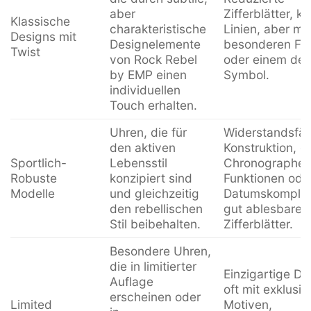
aber
Zifferblätter, kl
Klassische
charakteristische
Linien, aber mi
Designs mit
Designelemente
besonderen Far
Twist
von Rock Rebel
oder einem de
by EMP einen
Symbol.
individuellen
Touch erhalten.
Uhren, die für
Widerstandsfäh
den aktiven
Konstruktion, of
Sportlich-
Lebensstil
Chronographen
Robuste
konzipiert sind
Funktionen ode
Modelle
und gleichzeitig
Datumskomplika
den rebellischen
gut ablesbare
Stil beibehalten.
Zifferblätter.
Besondere Uhren,
die in limitierter
Einzigartige De
Auflage
oft mit exklusiv
erscheinen oder
Limited
Motiven,