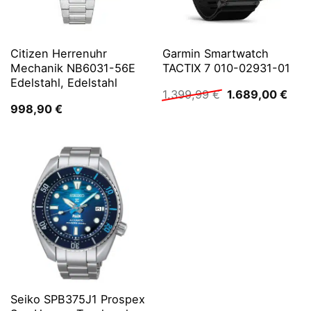
Citizen Herrenuhr
Garmin Smartwatch
Mechanik NB6031-56E
TACTIX 7 010-02931-01
Edelstahl, Edelstahl
Ursprünglicher
Aktu
1.399,99
€
1.689,00
€
Preis
Prei
998,90
€
war:
ist:
1.399,99 €
1.68
Seiko SPB375J1 Prospex