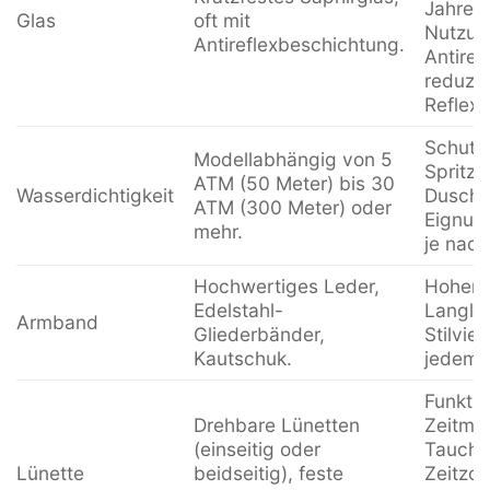
Jahren 
Glas
oft mit
Nutzun
Antireflexbeschichtung.
Antiref
reduzie
Reflexi
Schutz
Modellabhängig von 5
Spritzw
ATM (50 Meter) bis 30
Wasserdichtigkeit
Duschen
ATM (300 Meter) oder
Eignung
mehr.
je nach
Hochwertiges Leder,
Hoher 
Edelstahl-
Langleb
Armband
Gliederbänder,
Stilvie
Kautschuk.
jedem A
Funktion
Drehbare Lünetten
Zeitmes
(einseitig oder
Tauchze
Lünette
beidseitig), feste
Zeitzon