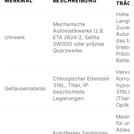
MERKMAL
BESCHREIBUNG
TRÄG
Hohe G
Langleb
Mechanische
Zuverlä
Automatikwerke (z.B.
Automa
Uhrwerk
ETA 2824-2, Sellita
das fas
SW200) oder präzise
Erlebn
Quarzwerke.
Präzisi
Batteri
Hervor
Chirurgischer Edelstahl
Korrosi
316L, Titan, IP-
hypoall
Gehäusematerial
beschichtete
316L),
Legierungen.
(Titan)
Optik (
Maximal
für ung
Ablesba
Kratzfestes Saphirglas,