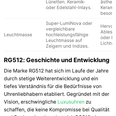
Lünetten. Keramik-
ästheti
oder Edelstahl-Inlays.
Keramik
besonde
Super-LumiNova oder
Hervor
vergleichbare
Ablesba
Leuchtmasse
hochleistungsfähige
oder be
Leuchtmasse auf
Lichtve
Zeigern und Indizes.
RG512: Geschichte und Entwicklung
Die Marke RG512 hat sich im Laufe der Jahre
durch stetige Weiterentwicklung und ein
tiefes Verständnis für die Bedürfnisse von
Uhrenliebhabern etabliert. Gegründet mit der
Vision, erschwingliche
Luxusuhren
zu
schaffen, die keine Kompromisse bei Qualität