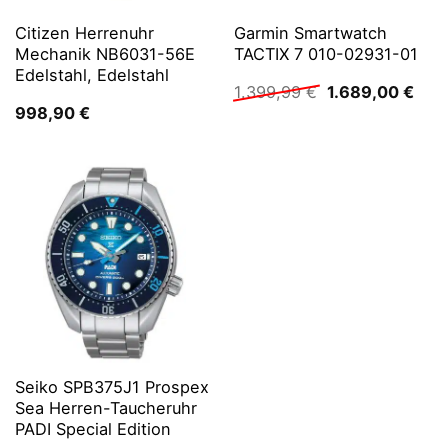
Citizen Herrenuhr
Garmin Smartwatch
Mechanik NB6031-56E
TACTIX 7 010-02931-01
Edelstahl, Edelstahl
Ursprünglicher
Aktu
1.399,99
€
1.689,00
€
Preis
Prei
998,90
€
war:
ist:
1.399,99 €
1.68
Seiko SPB375J1 Prospex
Sea Herren-Taucheruhr
PADI Special Edition