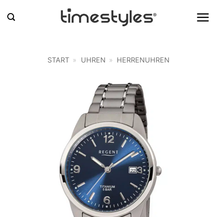
Zum
Inhalt
springen
START
»
UHREN
»
HERRENUHREN