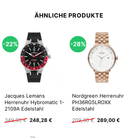
ÄHNLICHE PRODUKTE
-22%
-28%
Jacques Lemans
Nordgreen Herrenuhr
Herrenuhr Hybromatic 1-
PH36RG5LROXX
2109A Edelstahl
Edelstahl
Ursprünglicher
Aktueller
Ursprünglicher
Aktuell
349,00
€
248,28
€
209,00
€
289,00
€
Preis
Preis
Preis
Preis
war:
ist:
war:
ist:
349,00 €
248,28 €.
209,00 €
289,00 