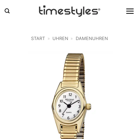
Zum
Inhalt
springen
START
»
UHREN
»
DAMENUHREN