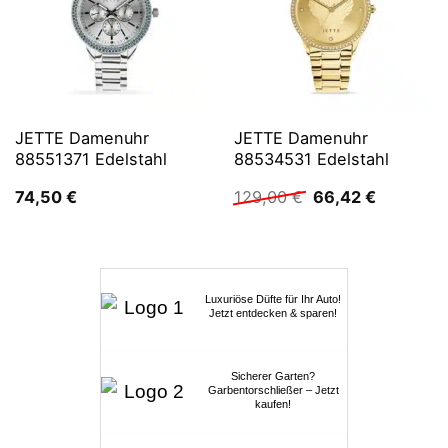
JETTE Damenuhr
JETTE Damenuhr
88551371 Edelstahl
88534531 Edelstahl
Ursprünglicher
Aktueller
74,50
€
129,00
€
66,42
€
Preis
Preis
war:
ist:
129,00 €
66,42 €.
Luxuriöse Düfte für Ihr Auto!
Jetzt entdecken & sparen!
Sicherer Garten?
Garbentorschließer – Jetzt
kaufen!