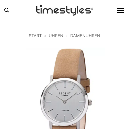
Zum
Inhalt
springen
START
»
UHREN
»
DAMENUHREN