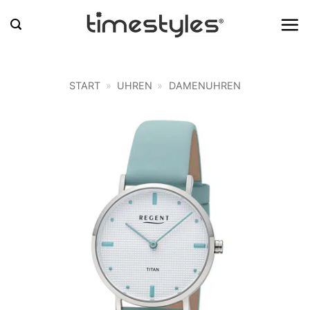
Zum
Inhalt
springen
START
»
UHREN
»
DAMENUHREN