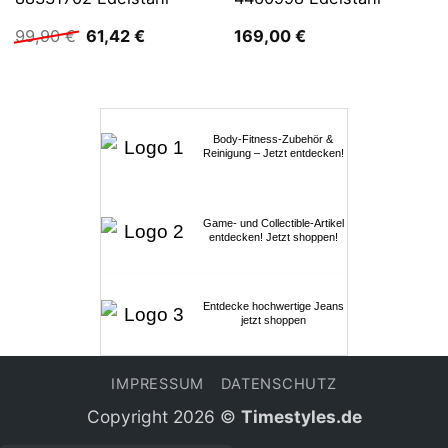
Ursprünglicher
Aktueller
99,90
€
61,42
€
169,00
€
Preis
Preis
war:
ist:
99,90 €
61,42 €.
Body-Fitness-Zubehör &
Reinigung – Jetzt entdecken!
Game- und Collectible-Artikel
entdecken! Jetzt shoppen!
Entdecke hochwertige Jeans
jetzt shoppen
IMPRESSUM
DATENSCHUTZ
Copyright 2026 ©
Timestyles.de