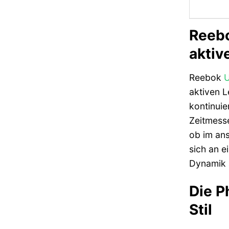
Reebo
aktiv
Reebok
U
aktiven 
kontinuie
Zeitmesse
ob im ans
sich an e
Dynamik a
Die P
Stil