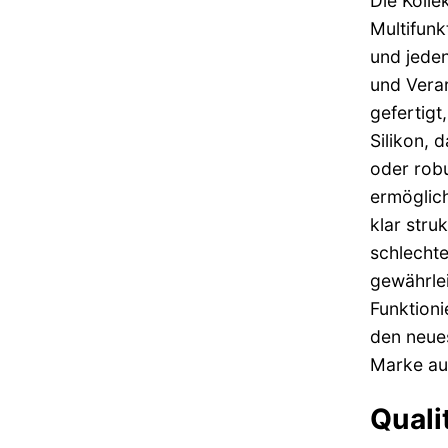
Die Kolle
Multifunk
und jeden
und Vera
gefertigt
Silikon, 
oder robu
ermöglich
klar stru
schlechte
gewährlei
Funktioni
den neue
Marke au
Quali