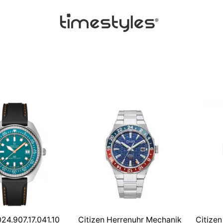
24.907.17.041.10
Citizen Herrenuhr Mechanik
Citize