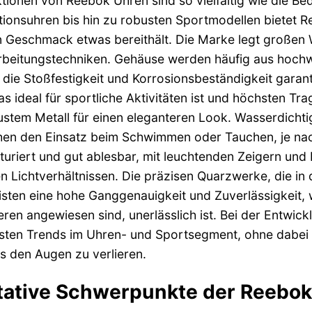
ktionen von Reebok Uhren sind so vielfältig wie die Be
tionsuhren bis hin zu robusten Sportmodellen bietet Re
 Geschmack etwas bereithält. Die Marke legt großen W
rbeitungstechniken. Gehäuse werden häufig aus hochwe
, die Stoßfestigkeit und Korrosionsbeständigkeit garan
das ideal für sportliche Aktivitäten ist und höchsten Tra
stem Metall für einen eleganteren Look. Wasserdicht
en den Einsatz beim Schwimmen oder Tauchen, je nach M
kturiert und gut ablesbar, mit leuchtenden Zeigern und 
n Lichtverhältnissen. Die präzisen Quarzwerke, die i
sten eine hohe Ganggenauigkeit und Zuverlässigkeit, 
eren angewiesen sind, unerlässlich ist. Bei der Entwick
sten Trends im Uhren- und Sportsegment, ohne dabei 
s den Augen zu verlieren.
tative Schwerpunkte der Reebok