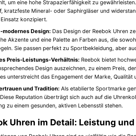
t, um eine hohe Strapazierfähigkeit zu gewährleiste
f, kratzfeste Mineral- oder Saphirgläser und widersta
 Einsatz konzipiert.
h-modernes Design:
Das Design der Reebok Uhren zeic
e Akzente und eine Palette an Farben aus, die sowohl
geln. Sie passen perfekt zu Sportbekleidung, aber auc
es Preis-Leistungs-Verhältnis:
Reebok bietet hochwert
nsprechendes Design auszeichnen, zu einem Preis, der 
es unterstreicht das Engagement der Marke, Qualität u
rtrauen und Tradition:
Als etablierte Sportmarke ge
 Diese Reputation überträgt sich auch auf die Uhrenkoll
g zu einem gesunden, aktiven Lebensstil stehen.
k Uhren im Detail: Leistung und S