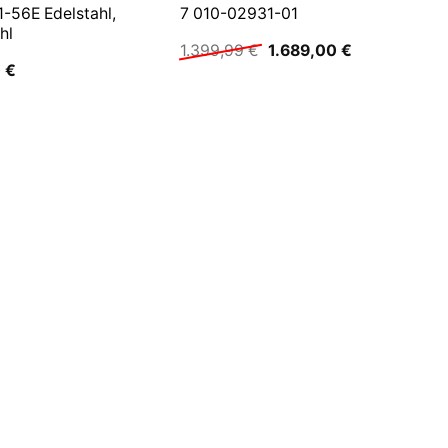
-56E Edelstahl,
7 010-02931-01
hl
Ursprünglicher
Aktueller
1.399,99
€
1.689,00
€
Preis
Preis
0
€
war:
ist:
1.399,99 €
1.689,00 €.