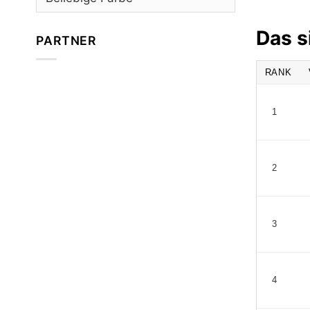
Das s
PARTNER
RANK
1
2
3
4