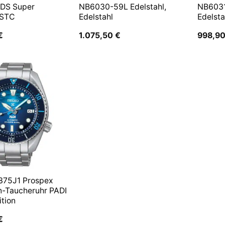
 DS Super
NB6030-59L Edelstahl,
NB6031
 STC
Edelstahl
Edelsta
€
1.075,50
€
998,9
375J1 Prospex
n-Taucheruhr PADI
ition
€