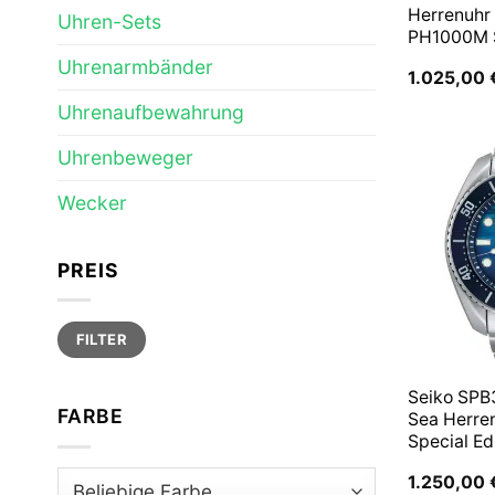
Herrenuhr
Uhren-Sets
PH1000M
Uhrenarmbänder
1.025,00
Uhrenaufbewahrung
Uhrenbeweger
Wecker
PREIS
Min.
Max.
FILTER
Preis
Preis
Seiko SPB
FARBE
Sea Herre
Special Ed
1.250,00