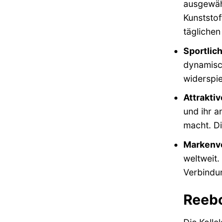
ausgewähl
Kunststof
täglichen
Sportlic
dynamisch
widerspie
Attraktiv
und ihr a
macht. Di
Markenve
weltweit.
Verbindun
Reebo