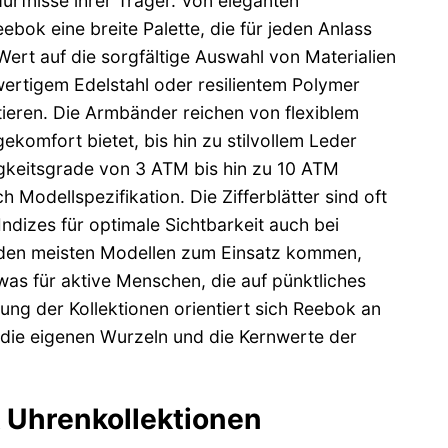
dürfnisse ihrer Träger. Von eleganten
ebok eine breite Palette, die für jeden Anlass
ert auf die sorgfältige Auswahl von Materialien
rtigem Edelstahl oder resilientem Polymer
tieren. Die Armbänder reichen von flexiblem
gekomfort bietet, bis hin zu stilvollem Leder
igkeitsgrade von 3 ATM bis hin zu 10 ATM
odellspezifikation. Die Zifferblätter sind oft
Indizes für optimale Sichtbarkeit auch bei
n den meisten Modellen zum Einsatz kommen,
was für aktive Menschen, die auf pünktliches
lung der Kollektionen orientiert sich Reebok an
die eigenen Wurzeln und die Kernwerte der
 Uhrenkollektionen