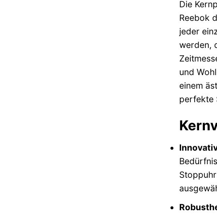
Die Kernp
Reebok de
jeder ein
werden, d
Zeitmesse
und Wohlb
einem äst
perfekte 
Kernv
Innovativ
Bedürfnis
Stoppuhrf
ausgewäh
Robusthe