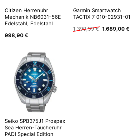
Citizen Herrenuhr
Garmin Smartwatch
Mechanik NB6031-56E
TACTIX 7 010-02931-01
Edelstahl, Edelstahl
Ursprünglicher
Aktu
1.399,99
€
1.689,00
€
Preis
Prei
998,90
€
war:
ist:
1.399,99 €
1.68
Seiko SPB375J1 Prospex
Sea Herren-Taucheruhr
PADI Special Edition