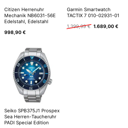
Citizen Herrenuhr
Garmin Smartwatch
Mechanik NB6031-56E
TACTIX 7 010-02931-01
Edelstahl, Edelstahl
Ursprünglicher
Aktu
1.399,99
€
1.689,00
€
Preis
Prei
998,90
€
war:
ist:
1.399,99 €
1.68
Seiko SPB375J1 Prospex
Sea Herren-Taucheruhr
PADI Special Edition