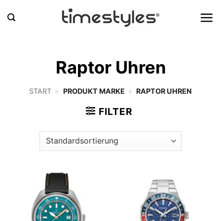
Zum
Inhalt
springen
Raptor Uhren
START
»
PRODUKT MARKE
»
RAPTOR UHREN
FILTER