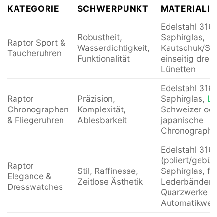
KATEGORIE
SCHWERPUNKT
MATERIALIE
Edelstahl 316L
Robustheit,
Saphirglas,
Raptor Sport &
Wasserdichtigkeit,
Kautschuk/Sil
Taucheruhren
Funktionalität
einseitig dreh
Lünetten
Edelstahl 316L
Raptor
Präzision,
Saphirglas,
Le
Chronographen
Komplexität,
Schweizer od
& Fliegeruhren
Ablesbarkeit
japanische
Chronograph
Edelstahl 316
(poliert/gebürs
Raptor
Stil, Raffinesse,
Saphirglas, fe
Elegance &
Zeitlose Ästhetik
Lederbänder, 
Dresswatches
Quarzwerke o
Automatikwer