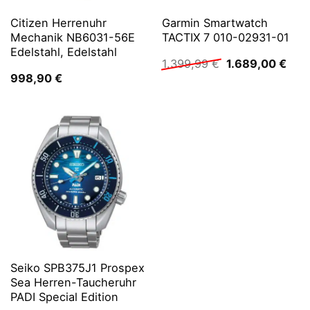
Citizen Herrenuhr
Garmin Smartwatch
Mechanik NB6031-56E
TACTIX 7 010-02931-01
Edelstahl, Edelstahl
Ursprünglicher
Aktu
1.399,99
€
1.689,00
€
Preis
Prei
998,90
€
war:
ist:
1.399,99 €
1.68
Seiko SPB375J1 Prospex
Sea Herren-Taucheruhr
PADI Special Edition